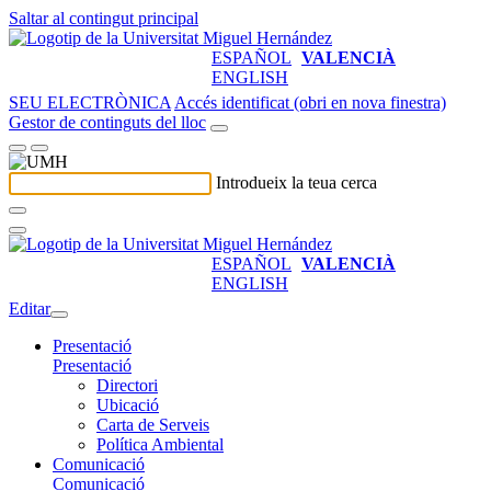
Saltar al contingut principal
ESPAÑOL
VALENCIÀ
ENGLISH
SEU ELECTRÒNICA
Accés identificat (obri en nova finestra)
Gestor de continguts del lloc
Introdueix la teua cerca
ESPAÑOL
VALENCIÀ
ENGLISH
Editar
Presentació
Presentació
Directori
Ubicació
Carta de Serveis
Política Ambiental
Comunicació
Comunicació