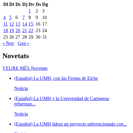
Dl
Dt
Dc
Dj
Dv
Ds
Dg
1
2
3
4
5
6
7
8
9
10
11
12
13
14
15
16
17
18
19
20
21
22
23
24
25
26
27
28
29
30
31
« Nov
Gen »
Novetats
VEURE MÉS
Novetats
(Español) La UMH, con las Fiestas de Elche
Noticia
(Español) La UMH y la Universidad de Cartagena
refuerzan...
Noticia
(Español) La UMH lidera un proyecto subvencionado con...