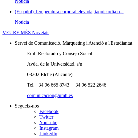
Noticia
(Español) Temperatura corporal elevada, taquicardia o...
Noticia
VEURE MÉS
Novetats
Servei de Comunicació, Màrqueting i Atenció a l'Estudiantat
Edif. Rectorado y Consejo Social
Avda. de la Universidad, s/n
03202 Elche (Alicante)
Tel. +34 96 665 8743 | +34 96 522 2646
comunicacion@umh.es
Segueix-nos
Facebook
Twitter
YouTube
Instagram
LinkedIn