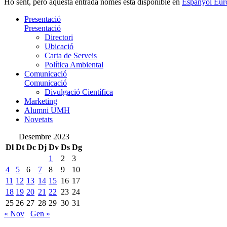
Ho sent, però aquesta entrada només està disponible en
Espanyol Eur
Presentació
Presentació
Directori
Ubicació
Carta de Serveis
Política Ambiental
Comunicació
Comunicació
Divulgació Científica
Marketing
Alumni UMH
Novetats
Desembre 2023
Dl
Dt
Dc
Dj
Dv
Ds
Dg
1
2
3
4
5
6
7
8
9
10
11
12
13
14
15
16
17
18
19
20
21
22
23
24
25
26
27
28
29
30
31
« Nov
Gen »