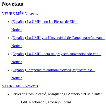
Novetats
VEURE MÉS
Novetats
(Español) La UMH, con las Fiestas de Elche
Noticia
(Español) La UMH y la Universidad de Cartagena refuerzan...
Noticia
(Español) La UMH lidera un proyecto subvencionado con...
Noticia
(Español) Temperatura corporal elevada, taquicardia o...
Noticia
VEURE MÉS
Novetats
Servei de Comunicació, Màrqueting i Atenció a l'Estudiantat
Edif. Rectorado y Consejo Social