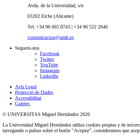
Avda. de la Universidad, s/n
03202 Elche (Alicante)
Tel. +34 96 665 8743 | +34 96 522 2646
comunicacion@umh.es
Segueix-nos
Facebook
Twitter
YouTube
Instagram
LinkedIn
Avís Legal
Protecció de Dades
Accessibilitat
Galetes
© UNIVERSITAS Miguel Hernández 2026
La Universidad Miguel Hernández utiliza cookies propias y de terceros
navegando o pulsas sobre el botón "Aceptar", consideramos que acepta