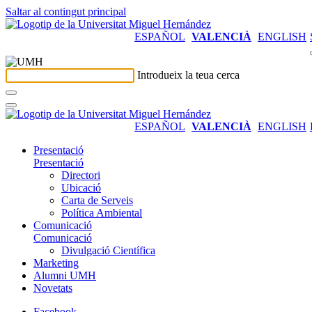
Saltar al contingut principal
ESPAÑOL
VALENCIÀ
ENGLISH
Introdueix la teua cerca
ESPAÑOL
VALENCIÀ
ENGLISH
Presentació
Presentació
Directori
Ubicació
Carta de Serveis
Política Ambiental
Comunicació
Comunicació
Divulgació Científica
Marketing
Alumni UMH
Novetats
Facebook