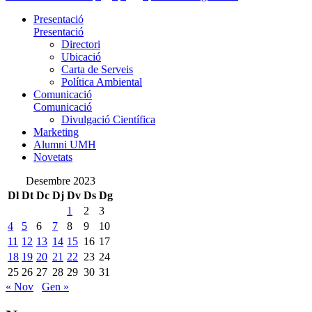
Presentació
Presentació
Directori
Ubicació
Carta de Serveis
Política Ambiental
Comunicació
Comunicació
Divulgació Científica
Marketing
Alumni UMH
Novetats
Desembre 2023
Dl
Dt
Dc
Dj
Dv
Ds
Dg
1
2
3
4
5
6
7
8
9
10
11
12
13
14
15
16
17
18
19
20
21
22
23
24
25
26
27
28
29
30
31
« Nov
Gen »