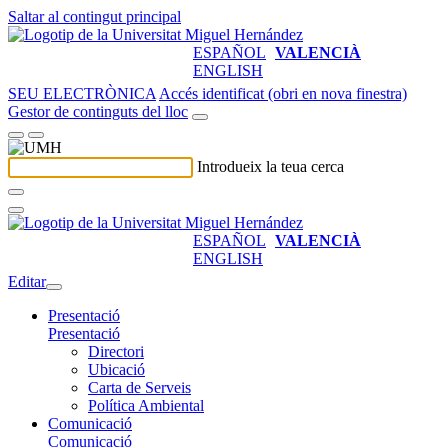
Saltar al contingut principal
ESPAÑOL
VALENCIÀ
ENGLISH
SEU ELECTRÒNICA
Accés identificat (obri en nova finestra)
Gestor de continguts del lloc
Introdueix la teua cerca
ESPAÑOL
VALENCIÀ
ENGLISH
Editar
Presentació
Presentació
Directori
Ubicació
Carta de Serveis
Política Ambiental
Comunicació
Comunicació