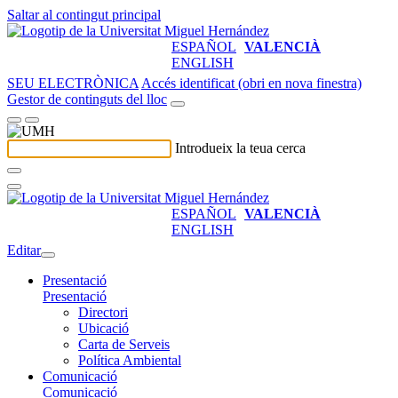
Saltar al contingut principal
ESPAÑOL
VALENCIÀ
ENGLISH
SEU ELECTRÒNICA
Accés identificat (obri en nova finestra)
Gestor de continguts del lloc
Introdueix la teua cerca
ESPAÑOL
VALENCIÀ
ENGLISH
Editar
Presentació
Presentació
Directori
Ubicació
Carta de Serveis
Política Ambiental
Comunicació
Comunicació