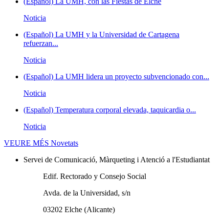
(Español) La UMH, con las Fiestas de Elche
Noticia
(Español) La UMH y la Universidad de Cartagena
refuerzan...
Noticia
(Español) La UMH lidera un proyecto subvencionado con...
Noticia
(Español) Temperatura corporal elevada, taquicardia o...
Noticia
VEURE MÉS
Novetats
Servei de Comunicació, Màrqueting i Atenció a l'Estudiantat
Edif. Rectorado y Consejo Social
Avda. de la Universidad, s/n
03202 Elche (Alicante)