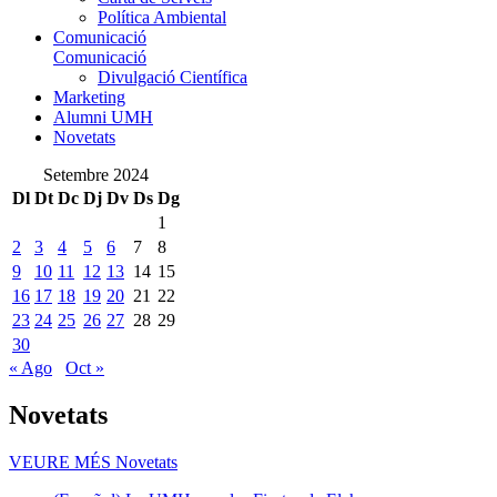
Política Ambiental
Comunicació
Comunicació
Divulgació Científica
Marketing
Alumni UMH
Novetats
Setembre 2024
Dl
Dt
Dc
Dj
Dv
Ds
Dg
1
2
3
4
5
6
7
8
9
10
11
12
13
14
15
16
17
18
19
20
21
22
23
24
25
26
27
28
29
30
« Ago
Oct »
Novetats
VEURE MÉS
Novetats