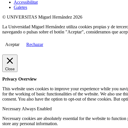
Accessibilitat
Galetes
© UNIVERSITAS Miguel Hernández 2026
La Universidad Miguel Hernández utiliza cookies propias y de terceros
navegando o pulsas sobre el botón "Aceptar", consideramos que acepta
Aceptar
Rechazar
Close
Privacy Overview
This website uses cookies to improve your experience while you naviga
for the working of basic functionalities of the website. We also use t
consent. You also have the option to opt-out of these cookies. But op
Necessary
Always Enabled
Necessary cookies are absolutely essential for the website to function 
store any personal information.