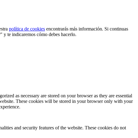
estra
política de cookies
encontrarás más información. Si continuas
r" y te indicaremos cómo debes hacerlo.
gorized as necessary are stored on your browser as they are essential
 website. These cookies will be stored in your browser only with your
experience.
nalities and security features of the website. These cookies do not