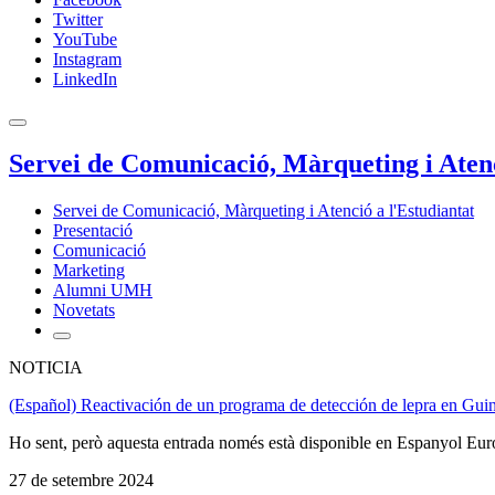
Twitter
YouTube
Instagram
LinkedIn
Servei de Comunicació, Màrqueting i Atenc
Servei de Comunicació, Màrqueting i Atenció a l'Estudiantat
Presentació
Comunicació
Marketing
Alumni UMH
Novetats
NOTICIA
(Español) Reactivación de un programa de detección de lepra en Guin
Ho sent, però aquesta entrada només està disponible en Espanyol Eur
27 de setembre 2024