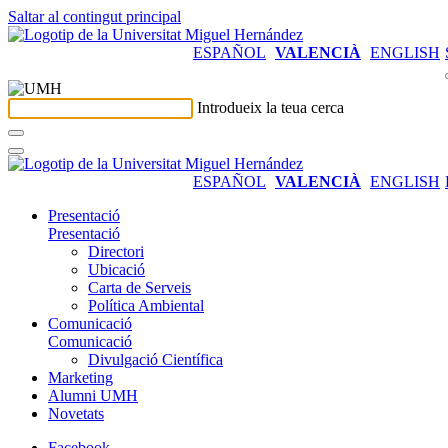
Saltar al contingut principal
ESPAÑOL
VALENCIÀ
ENGLISH
Introdueix la teua cerca
ESPAÑOL
VALENCIÀ
ENGLISH
Presentació
Presentació
Directori
Ubicació
Carta de Serveis
Política Ambiental
Comunicació
Comunicació
Divulgació Científica
Marketing
Alumni UMH
Novetats
Facebook