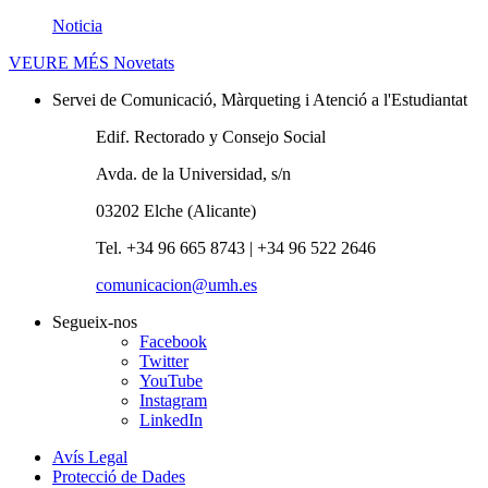
Noticia
VEURE MÉS
Novetats
Servei de Comunicació, Màrqueting i Atenció a l'Estudiantat
Edif. Rectorado y Consejo Social
Avda. de la Universidad, s/n
03202 Elche (Alicante)
Tel. +34 96 665 8743 | +34 96 522 2646
comunicacion@umh.es
Segueix-nos
Facebook
Twitter
YouTube
Instagram
LinkedIn
Avís Legal
Protecció de Dades