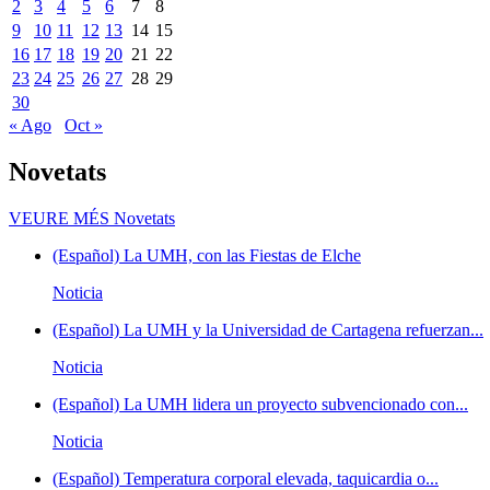
2
3
4
5
6
7
8
9
10
11
12
13
14
15
16
17
18
19
20
21
22
23
24
25
26
27
28
29
30
« Ago
Oct »
Novetats
VEURE MÉS
Novetats
(Español) La UMH, con las Fiestas de Elche
Noticia
(Español) La UMH y la Universidad de Cartagena refuerzan...
Noticia
(Español) La UMH lidera un proyecto subvencionado con...
Noticia
(Español) Temperatura corporal elevada, taquicardia o...