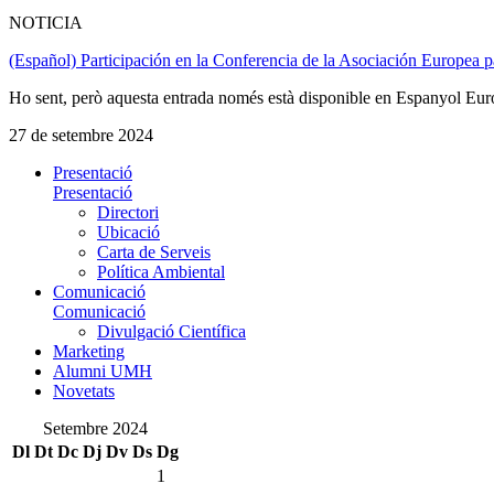
NOTICIA
(Español) Participación en la Conferencia de la Asociación Europea p
Ho sent, però aquesta entrada només està disponible en Espanyol Eur
27 de setembre 2024
Presentació
Presentació
Directori
Ubicació
Carta de Serveis
Política Ambiental
Comunicació
Comunicació
Divulgació Científica
Marketing
Alumni UMH
Novetats
Setembre 2024
Dl
Dt
Dc
Dj
Dv
Ds
Dg
1