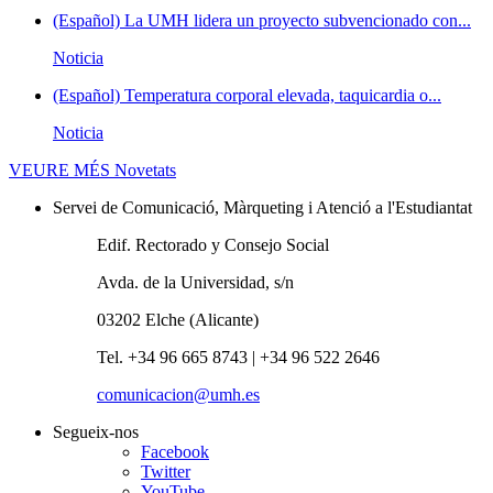
(Español) La UMH lidera un proyecto subvencionado con...
Noticia
(Español) Temperatura corporal elevada, taquicardia o...
Noticia
VEURE MÉS
Novetats
Servei de Comunicació, Màrqueting i Atenció a l'Estudiantat
Edif. Rectorado y Consejo Social
Avda. de la Universidad, s/n
03202 Elche (Alicante)
Tel. +34 96 665 8743 | +34 96 522 2646
comunicacion@umh.es
Segueix-nos
Facebook
Twitter
YouTube