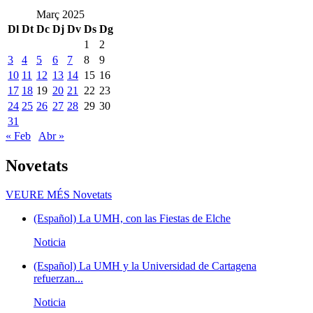
Març 2025
Dl
Dt
Dc
Dj
Dv
Ds
Dg
1
2
3
4
5
6
7
8
9
10
11
12
13
14
15
16
17
18
19
20
21
22
23
24
25
26
27
28
29
30
31
« Feb
Abr »
Novetats
VEURE MÉS
Novetats
(Español) La UMH, con las Fiestas de Elche
Noticia
(Español) La UMH y la Universidad de Cartagena
refuerzan...
Noticia