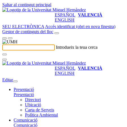
Saltar al contingut principal
ESPAÑOL
VALENCIÀ
ENGLISH
SEU ELECTRÒNICA
Accés identificat (obri en nova finestra)
Gestor de continguts del lloc
Introdueix la teua cerca
ESPAÑOL
VALENCIÀ
ENGLISH
Editar
Presentació
Presentació
Directori
Ubicació
Carta de Serveis
Política Ambiental
Comunicació
Comunicació