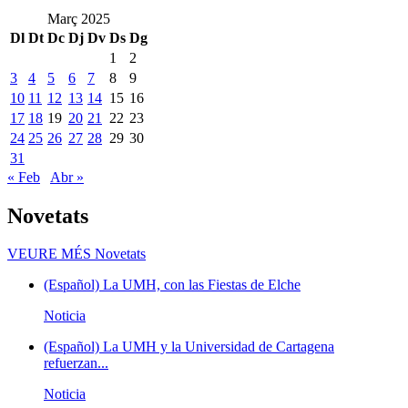
Març 2025
Dl
Dt
Dc
Dj
Dv
Ds
Dg
1
2
3
4
5
6
7
8
9
10
11
12
13
14
15
16
17
18
19
20
21
22
23
24
25
26
27
28
29
30
31
« Feb
Abr »
Novetats
VEURE MÉS
Novetats
(Español) La UMH, con las Fiestas de Elche
Noticia
(Español) La UMH y la Universidad de Cartagena
refuerzan...
Noticia