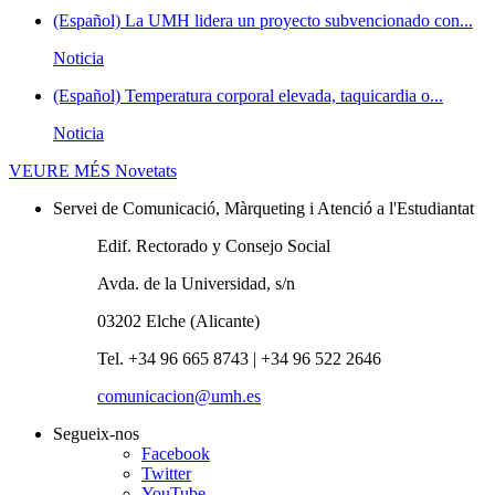
(Español) La UMH lidera un proyecto subvencionado con...
Noticia
(Español) Temperatura corporal elevada, taquicardia o...
Noticia
VEURE MÉS
Novetats
Servei de Comunicació, Màrqueting i Atenció a l'Estudiantat
Edif. Rectorado y Consejo Social
Avda. de la Universidad, s/n
03202 Elche (Alicante)
Tel. +34 96 665 8743 | +34 96 522 2646
comunicacion@umh.es
Segueix-nos
Facebook
Twitter
YouTube