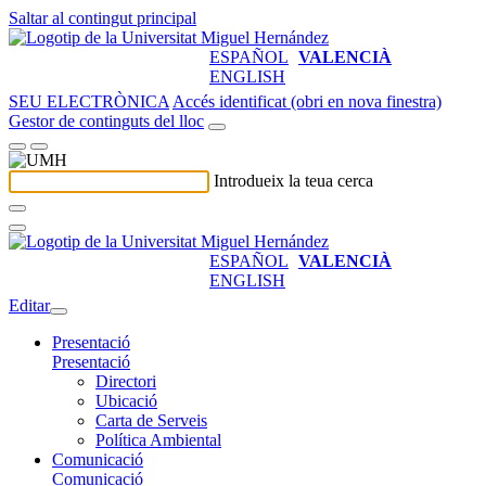
Saltar al contingut principal
ESPAÑOL
VALENCIÀ
ENGLISH
SEU ELECTRÒNICA
Accés identificat (obri en nova finestra)
Gestor de continguts del lloc
Introdueix la teua cerca
ESPAÑOL
VALENCIÀ
ENGLISH
Editar
Presentació
Presentació
Directori
Ubicació
Carta de Serveis
Política Ambiental
Comunicació
Comunicació