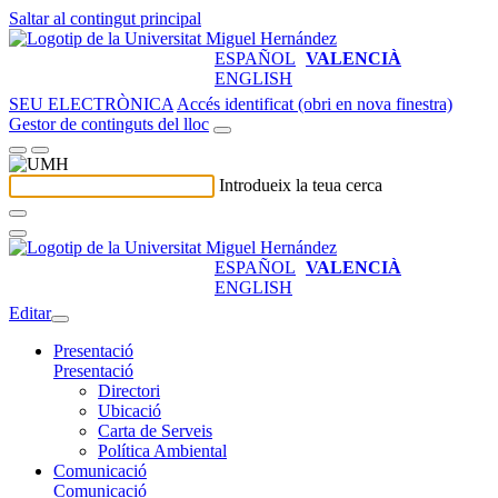
Saltar al contingut principal
ESPAÑOL
VALENCIÀ
ENGLISH
SEU ELECTRÒNICA
Accés identificat (obri en nova finestra)
Gestor de continguts del lloc
Introdueix la teua cerca
ESPAÑOL
VALENCIÀ
ENGLISH
Editar
Presentació
Presentació
Directori
Ubicació
Carta de Serveis
Política Ambiental
Comunicació
Comunicació