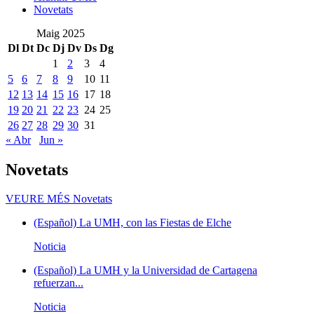
Novetats
Maig 2025
Dl
Dt
Dc
Dj
Dv
Ds
Dg
1
2
3
4
5
6
7
8
9
10
11
12
13
14
15
16
17
18
19
20
21
22
23
24
25
26
27
28
29
30
31
« Abr
Jun »
Novetats
VEURE MÉS
Novetats
(Español) La UMH, con las Fiestas de Elche
Noticia
(Español) La UMH y la Universidad de Cartagena
refuerzan...
Noticia