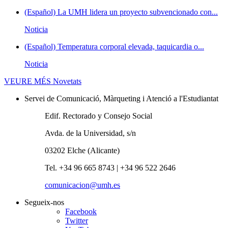
(Español) La UMH lidera un proyecto subvencionado con...
Noticia
(Español) Temperatura corporal elevada, taquicardia o...
Noticia
VEURE MÉS
Novetats
Servei de Comunicació, Màrqueting i Atenció a l'Estudiantat
Edif. Rectorado y Consejo Social
Avda. de la Universidad, s/n
03202 Elche (Alicante)
Tel. +34 96 665 8743 | +34 96 522 2646
comunicacion@umh.es
Segueix-nos
Facebook
Twitter