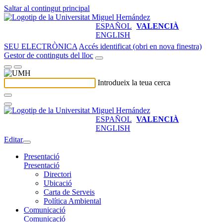
Saltar al contingut principal
ESPAÑOL
VALENCIÀ
ENGLISH
SEU ELECTRÒNICA
Accés identificat (obri en nova finestra)
Gestor de continguts del lloc
Introdueix la teua cerca
ESPAÑOL
VALENCIÀ
ENGLISH
Editar
Presentació
Presentació
Directori
Ubicació
Carta de Serveis
Política Ambiental
Comunicació
Comunicació