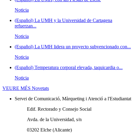
Noticia
(Español) La UMH y la Universidad de Cartagena
refuerzan...
Noticia
(Español) La UMH lidera un proyecto subvencionado con...
Noticia
(Español) Temperatura corporal elevada, taquicardia o...
Noticia
VEURE MÉS
Novetats
Servei de Comunicació, Màrqueting i Atenció a l'Estudiantat
Edif. Rectorado y Consejo Social
Avda. de la Universidad, s/n
03202 Elche (Alicante)