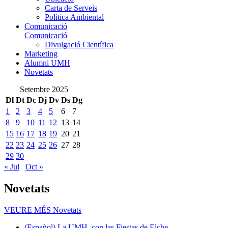
Carta de Serveis
Política Ambiental
Comunicació
Comunicació
Divulgació Científica
Marketing
Alumni UMH
Novetats
Setembre 2025
Dl
Dt
Dc
Dj
Dv
Ds
Dg
1
2
3
4
5
6
7
8
9
10
11
12
13
14
15
16
17
18
19
20
21
22
23
24
25
26
27
28
29
30
« Jul
Oct »
Novetats
VEURE MÉS
Novetats
(Español) La UMH, con las Fiestas de Elche