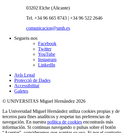
03202 Elche (Alicante)
Tel. +34 96 665 8743 | +34 96 522 2646
comunicacion@umh.es
Segueix-nos
Facebook
Twitter
YouTube
Instagram
LinkedIn
Avís Legal
Protecció de Dades
Accessibilitat
Galetes
© UNIVERSITAS Miguel Hernández 2026
La Universidad Miguel Hernández utiliza cookies propias y de
terceros para fines analíticos y respetar tus preferencias de
navegación. En nuestra
política de cookies
encontrarás más
información. Si continuas navegando o pulsas sobre el botón
"Aceptar", consideramos que aceptas su uso. Si por el contrario