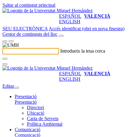
Saltar al contingut principal
ESPAÑOL
VALENCIÀ
ENGLISH
SEU ELECTRÒNICA
Accés identificat (obri en nova finestra)
Gestor de continguts del lloc
Introdueix la teua cerca
ESPAÑOL
VALENCIÀ
ENGLISH
Editar
Presentació
Presentació
Directori
Ubicació
Carta de Serveis
Política Ambiental
Comunicació
Comunicació