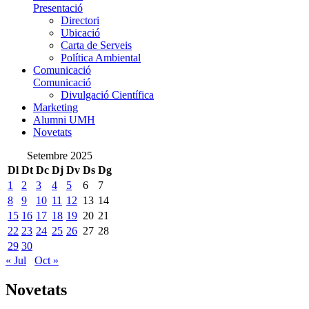
Presentació
Directori
Ubicació
Carta de Serveis
Política Ambiental
Comunicació
Comunicació
Divulgació Científica
Marketing
Alumni UMH
Novetats
Setembre 2025
Dl
Dt
Dc
Dj
Dv
Ds
Dg
1
2
3
4
5
6
7
8
9
10
11
12
13
14
15
16
17
18
19
20
21
22
23
24
25
26
27
28
29
30
« Jul
Oct »
Novetats