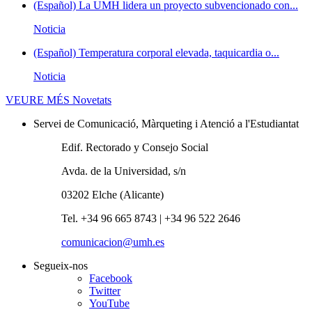
(Español) La UMH lidera un proyecto subvencionado con...
Noticia
(Español) Temperatura corporal elevada, taquicardia o...
Noticia
VEURE MÉS
Novetats
Servei de Comunicació, Màrqueting i Atenció a l'Estudiantat
Edif. Rectorado y Consejo Social
Avda. de la Universidad, s/n
03202 Elche (Alicante)
Tel. +34 96 665 8743 | +34 96 522 2646
comunicacion@umh.es
Segueix-nos
Facebook
Twitter
YouTube