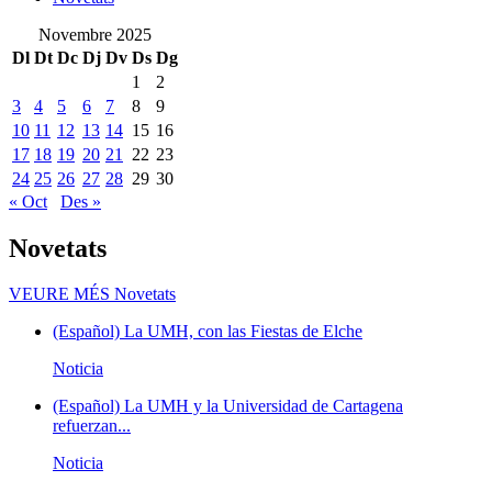
Novembre 2025
Dl
Dt
Dc
Dj
Dv
Ds
Dg
1
2
3
4
5
6
7
8
9
10
11
12
13
14
15
16
17
18
19
20
21
22
23
24
25
26
27
28
29
30
« Oct
Des »
Novetats
VEURE MÉS
Novetats
(Español) La UMH, con las Fiestas de Elche
Noticia
(Español) La UMH y la Universidad de Cartagena
refuerzan...
Noticia