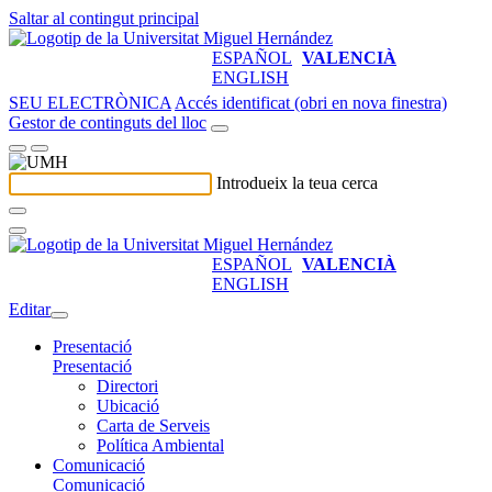
Saltar al contingut principal
ESPAÑOL
VALENCIÀ
ENGLISH
SEU ELECTRÒNICA
Accés identificat (obri en nova finestra)
Gestor de continguts del lloc
Introdueix la teua cerca
ESPAÑOL
VALENCIÀ
ENGLISH
Editar
Presentació
Presentació
Directori
Ubicació
Carta de Serveis
Política Ambiental
Comunicació
Comunicació