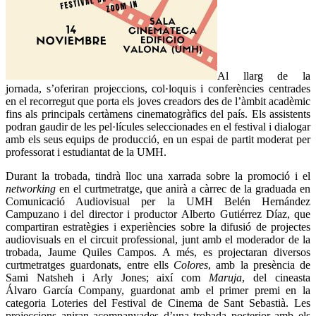
Al llarg de la
jornada, s’oferiran projeccions, col·loquis i conferències centrades
en el recorregut que porta els joves creadors des de l’àmbit acadèmic
fins als principals certàmens cinematogràfics del país. Els assistents
podran gaudir de les pel·lícules seleccionades en el festival i dialogar
amb els seus equips de producció, en un espai de partit moderat per
professorat i estudiantat de la UMH.
Durant la trobada, tindrà lloc una xarrada sobre la promoció i el
networking
en el curtmetratge, que anirà a càrrec de la graduada en
Comunicació Audiovisual per la UMH Belén Hernández
Campuzano i del director i productor Alberto Gutiérrez Díaz, que
compartiran estratègies i experiències sobre la difusió de projectes
audiovisuals en el circuit professional, junt amb el moderador de la
trobada, Jaume Quiles Campos. A més, es projectaran diversos
curtmetratges guardonats, entre ells
Colores
, amb la presència de
Sami Natsheh i Arly Jones; així com
Maruja
, del cineasta
Álvaro García Company, guardonat amb el primer premi en la
categoria Loteries del Festival de Cinema de Sant Sebastià. Les
projeccions aniran acompanyades d’una trobada posterior amb els