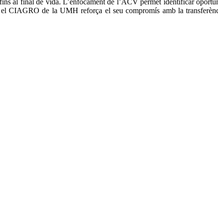
 fins al final de vida. L’enfocament de l’ACV permet identificar oportuni
va, el CIAGRO de la UMH reforça el seu compromís amb la transferència