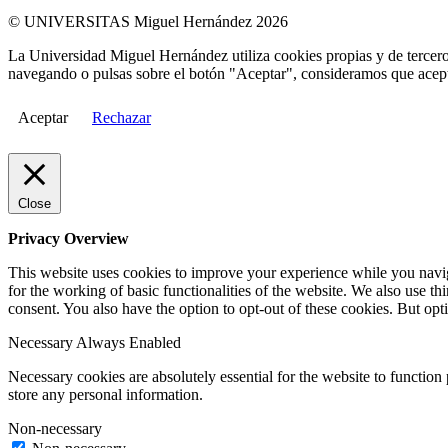
© UNIVERSITAS Miguel Hernández 2026
La Universidad Miguel Hernández utiliza cookies propias y de terceros
navegando o pulsas sobre el botón "Aceptar", consideramos que acepta
Aceptar
Rechazar
Close
Privacy Overview
This website uses cookies to improve your experience while you naviga
for the working of basic functionalities of the website. We also use t
consent. You also have the option to opt-out of these cookies. But op
Necessary
Always Enabled
Necessary cookies are absolutely essential for the website to function 
store any personal information.
Non-necessary