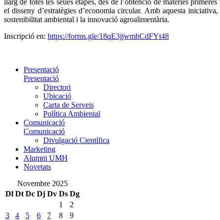
llarg de totes les seues etapes, des de l’obtenció de matèries primeres
el disseny d’estratègies d’economia circular. Amb aquesta iniciati
sostenibilitat ambiental i la innovació agroalimentària.
Inscripció en:
https://forms.gle/18qE3jjwmhCdFYt48
Presentació
Presentació
Directori
Ubicació
Carta de Serveis
Política Ambiental
Comunicació
Comunicació
Divulgació Científica
Marketing
Alumni UMH
Novetats
Novembre 2025
Dl
Dt
Dc
Dj
Dv
Ds
Dg
1
2
3
4
5
6
7
8
9