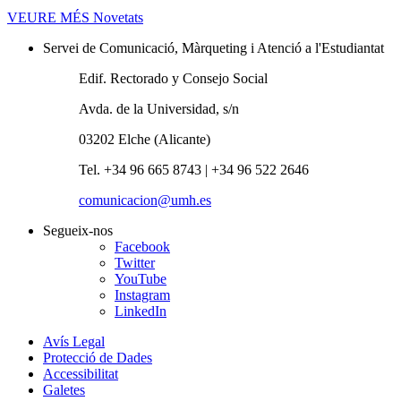
VEURE MÉS
Novetats
Servei de Comunicació, Màrqueting i Atenció a l'Estudiantat
Edif. Rectorado y Consejo Social
Avda. de la Universidad, s/n
03202 Elche (Alicante)
Tel. +34 96 665 8743 | +34 96 522 2646
comunicacion@umh.es
Segueix-nos
Facebook
Twitter
YouTube
Instagram
LinkedIn
Avís Legal
Protecció de Dades
Accessibilitat
Galetes