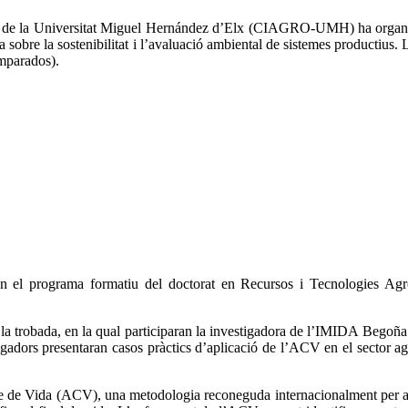
tal de la Universitat Miguel Hernández d’Elx (CIAGRO-UMH) ha organit
a sobre la sostenibilitat i l’avaluació ambiental de sistemes productius.
amparados).
en el programa formatiu del doctorat en Recursos i Tecnologies A
 trobada, en la qual participaran la investigadora de l’IMIDA Begoña G
ors presentaran casos pràctics d’aplicació de l’ACV en el sector agro
Cicle de Vida (ACV), una metodologia reconeguda internacionalment per a