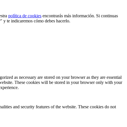
estra
política de cookies
encontrarás más información. Si continuas
r" y te indicaremos cómo debes hacerlo.
gorized as necessary are stored on your browser as they are essential
 website. These cookies will be stored in your browser only with your
experience.
nalities and security features of the website. These cookies do not