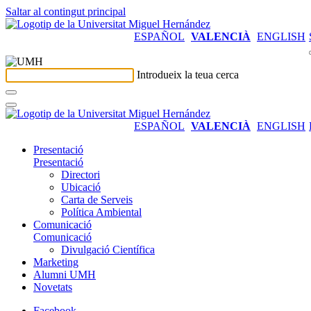
Saltar al contingut principal
ESPAÑOL
VALENCIÀ
ENGLISH
Introdueix la teua cerca
ESPAÑOL
VALENCIÀ
ENGLISH
Presentació
Presentació
Directori
Ubicació
Carta de Serveis
Política Ambiental
Comunicació
Comunicació
Divulgació Científica
Marketing
Alumni UMH
Novetats
Facebook