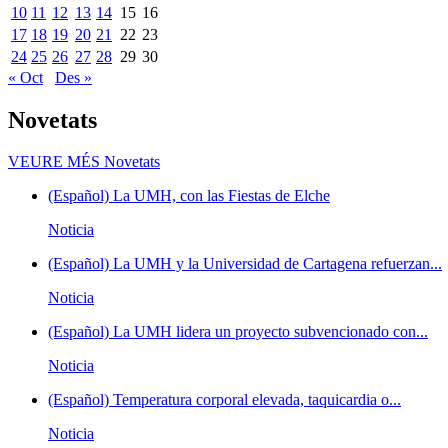
10
11
12
13
14
15
16
17
18
19
20
21
22
23
24
25
26
27
28
29
30
« Oct
Des »
Novetats
VEURE MÉS
Novetats
(Español) La UMH, con las Fiestas de Elche
Noticia
(Español) La UMH y la Universidad de Cartagena refuerzan...
Noticia
(Español) La UMH lidera un proyecto subvencionado con...
Noticia
(Español) Temperatura corporal elevada, taquicardia o...
Noticia