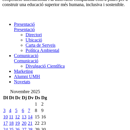
construir una educació superior més humana, inclusiva i sostenible.
Presentació
Presentació
Directori
Ubicació
Carta de Serveis
Política Ambiental
Comunicació
Comunicació
Divulgació Científica
Marketing
Alumni UMH
Novetats
Novembre 2025
Dl
Dt
Dc
Dj
Dv
Ds
Dg
1
2
3
4
5
6
7
8
9
10
11
12
13
14
15
16
17
18
19
20
21
22
23
24
25
26
27
28
29
30