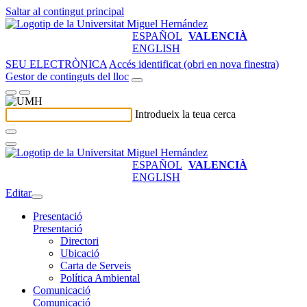
Saltar al contingut principal
ESPAÑOL
VALENCIÀ
ENGLISH
SEU ELECTRÒNICA
Accés identificat (obri en nova finestra)
Gestor de continguts del lloc
Introdueix la teua cerca
ESPAÑOL
VALENCIÀ
ENGLISH
Editar
Presentació
Presentació
Directori
Ubicació
Carta de Serveis
Política Ambiental
Comunicació
Comunicació