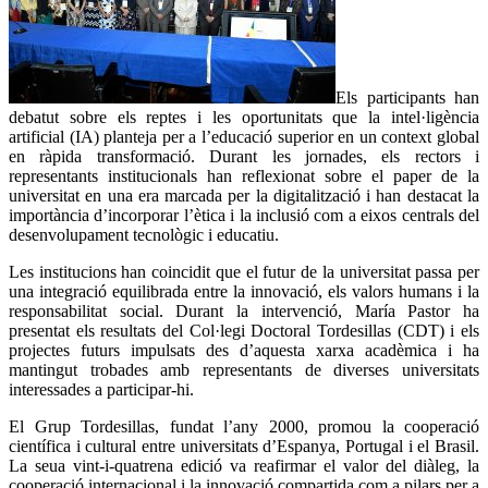
Els participants han
debatut sobre els reptes i les oportunitats que la intel·ligència
artificial (IA) planteja per a l’educació superior en un context global
en ràpida transformació. Durant les jornades, els rectors i
representants institucionals han reflexionat sobre el paper de la
universitat en una era marcada per la digitalització i han destacat la
importància d’incorporar l’ètica i la inclusió com a eixos centrals del
desenvolupament tecnològic i educatiu.
Les institucions han coincidit que el futur de la universitat passa per
una integració equilibrada entre la innovació, els valors humans i la
responsabilitat social. Durant la intervenció, María Pastor ha
presentat els resultats del Col·legi Doctoral Tordesillas (CDT) i els
projectes futurs impulsats des d’aquesta xarxa acadèmica i ha
mantingut trobades amb representants de diverses universitats
interessades a participar-hi.
El Grup Tordesillas, fundat l’any 2000, promou la cooperació
científica i cultural entre universitats d’Espanya, Portugal i el Brasil.
La seua vint-i-quatrena edició va reafirmar el valor del diàleg, la
cooperació internacional i la innovació compartida com a pilars per a