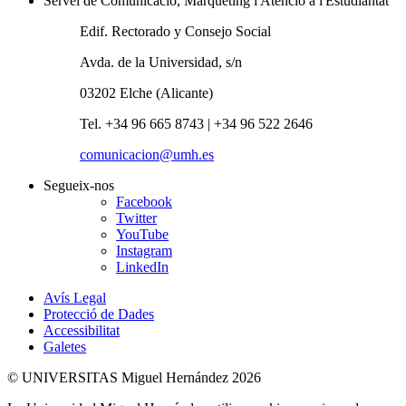
Servei de Comunicació, Màrqueting i Atenció a l'Estudiantat
Edif. Rectorado y Consejo Social
Avda. de la Universidad, s/n
03202 Elche (Alicante)
Tel. +34 96 665 8743 | +34 96 522 2646
comunicacion@umh.es
Segueix-nos
Facebook
Twitter
YouTube
Instagram
LinkedIn
Avís Legal
Protecció de Dades
Accessibilitat
Galetes
© UNIVERSITAS Miguel Hernández 2026