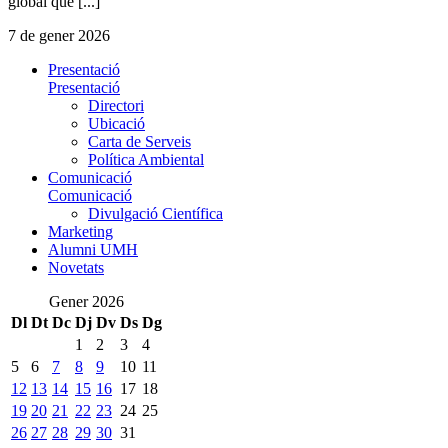
global que [...]
7 de gener 2026
Presentació
Presentació
Directori
Ubicació
Carta de Serveis
Política Ambiental
Comunicació
Comunicació
Divulgació Científica
Marketing
Alumni UMH
Novetats
Gener 2026
Dl
Dt
Dc
Dj
Dv
Ds
Dg
1
2
3
4
5
6
7
8
9
10
11
12
13
14
15
16
17
18
19
20
21
22
23
24
25
26
27
28
29
30
31