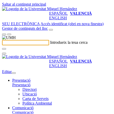
Saltar al contingut principal
ESPAÑOL
VALENCIÀ
ENGLISH
SEU ELECTRÒNICA
Accés identificat (obri en nova finestra)
Gestor de continguts del lloc
Introdueix la teua cerca
ESPAÑOL
VALENCIÀ
ENGLISH
Editar
Presentació
Presentació
Directori
Ubicació
Carta de Serveis
Política Ambiental
Comunicació
Comunicació