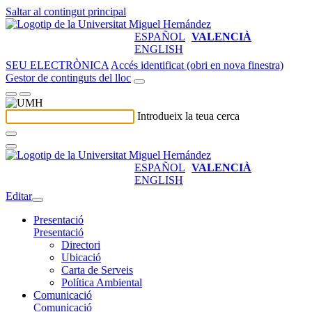
Saltar al contingut principal
ESPAÑOL
VALENCIÀ
ENGLISH
SEU ELECTRÒNICA
Accés identificat (obri en nova finestra)
Gestor de continguts del lloc
Introdueix la teua cerca
ESPAÑOL
VALENCIÀ
ENGLISH
Editar
Presentació
Presentació
Directori
Ubicació
Carta de Serveis
Política Ambiental
Comunicació
Comunicació