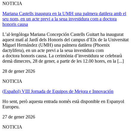
NOTICIA
Mariana Castells inaugura en la UMH una palmera datilera amb el
seu nom, en un acte previ a la seua investidura com a doctora
honoris causa
L’al·lergòloga Mariana Concepción Castells Guitart ha inaugurat
aquest matí al Jardí dels Honoris del campus d’Elx de la Universitat
Miguel Hernández (UMH) una palmera datilera (Phoenix
dactylifera), en un acte previ a la seua investidura com
a doctora honoris causa. La cerimònia d’investidura se celebrarà
demà dimecres, 28 de gener, a partir de les 12.00 hores, en la [...]
28 de gener 2026
NOTICIA
(Español) VIII Jornada de Equipos de Mejora e Innovación
Ho sent, però aquesta entrada només està disponible en Espanyol
Europeu.
27 de gener 2026
NOTICIA