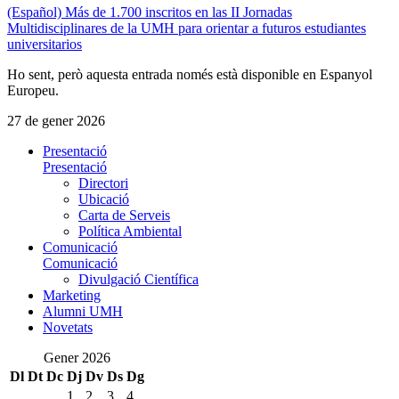
(Español) Más de 1.700 inscritos en las II Jornadas
Multidisciplinares de la UMH para orientar a futuros estudiantes
universitarios
Ho sent, però aquesta entrada només està disponible en Espanyol
Europeu.
27 de gener 2026
Presentació
Presentació
Directori
Ubicació
Carta de Serveis
Política Ambiental
Comunicació
Comunicació
Divulgació Científica
Marketing
Alumni UMH
Novetats
Gener 2026
Dl
Dt
Dc
Dj
Dv
Ds
Dg
1
2
3
4