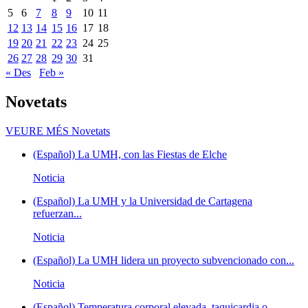
5
6
7
8
9
10
11
12
13
14
15
16
17
18
19
20
21
22
23
24
25
26
27
28
29
30
31
« Des
Feb »
Novetats
VEURE MÉS
Novetats
(Español) La UMH, con las Fiestas de Elche
Noticia
(Español) La UMH y la Universidad de Cartagena
refuerzan...
Noticia
(Español) La UMH lidera un proyecto subvencionado con...
Noticia
(Español) Temperatura corporal elevada, taquicardia o...