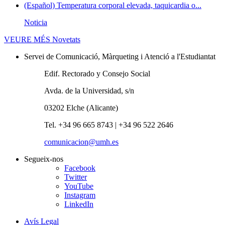
(Español) Temperatura corporal elevada, taquicardia o...
Noticia
VEURE MÉS
Novetats
Servei de Comunicació, Màrqueting i Atenció a l'Estudiantat
Edif. Rectorado y Consejo Social
Avda. de la Universidad, s/n
03202 Elche (Alicante)
Tel. +34 96 665 8743 | +34 96 522 2646
comunicacion@umh.es
Segueix-nos
Facebook
Twitter
YouTube
Instagram
LinkedIn
Avís Legal