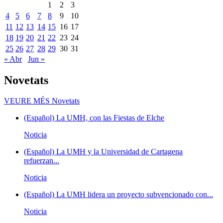
1
2
3
4
5
6
7
8
9
10
11
12
13
14
15
16
17
18
19
20
21
22
23
24
25
26
27
28
29
30
31
« Abr
Jun »
Novetats
VEURE MÉS
Novetats
(Español) La UMH, con las Fiestas de Elche
Noticia
(Español) La UMH y la Universidad de Cartagena
refuerzan...
Noticia
(Español) La UMH lidera un proyecto subvencionado con...
Noticia