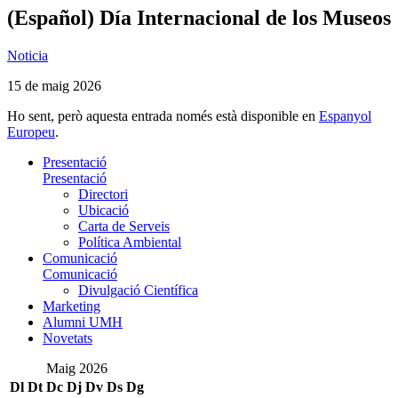
(Español) Día Internacional de los Museos
Noticia
15 de maig 2026
Ho sent, però aquesta entrada només està disponible en
Espanyol
Europeu
.
Presentació
Presentació
Directori
Ubicació
Carta de Serveis
Política Ambiental
Comunicació
Comunicació
Divulgació Científica
Marketing
Alumni UMH
Novetats
Maig 2026
Dl
Dt
Dc
Dj
Dv
Ds
Dg