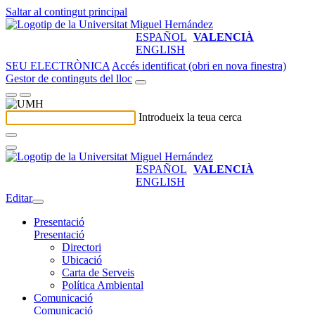
Saltar al contingut principal
ESPAÑOL
VALENCIÀ
ENGLISH
SEU ELECTRÒNICA
Accés identificat (obri en nova finestra)
Gestor de continguts del lloc
Introdueix la teua cerca
ESPAÑOL
VALENCIÀ
ENGLISH
Editar
Presentació
Presentació
Directori
Ubicació
Carta de Serveis
Política Ambiental
Comunicació
Comunicació