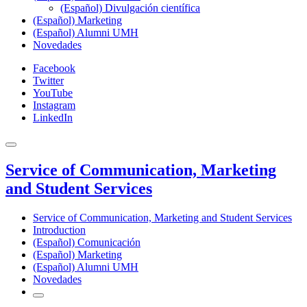
(Español) Divulgación científica
(Español) Marketing
(Español) Alumni UMH
Novedades
Facebook
Twitter
YouTube
Instagram
LinkedIn
Service of Communication, Marketing
and Student Services
Service of Communication, Marketing and Student Services
Introduction
(Español) Comunicación
(Español) Marketing
(Español) Alumni UMH
Novedades