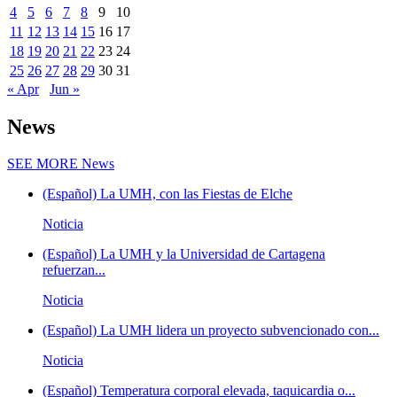
4
5
6
7
8
9
10
11
12
13
14
15
16
17
18
19
20
21
22
23
24
25
26
27
28
29
30
31
« Apr
Jun »
News
SEE MORE
News
(Español) La UMH, con las Fiestas de Elche
Noticia
(Español) La UMH y la Universidad de Cartagena
refuerzan...
Noticia
(Español) La UMH lidera un proyecto subvencionado con...
Noticia
(Español) Temperatura corporal elevada, taquicardia o...