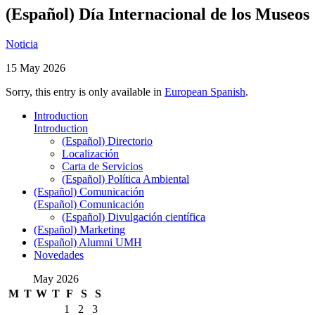
(Español) Día Internacional de los Museos
Noticia
15 May 2026
Sorry, this entry is only available in
European Spanish
.
Introduction
Introduction
(Español) Directorio
Localización
Carta de Servicios
(Español) Política Ambiental
(Español) Comunicación
(Español) Comunicación
(Español) Divulgación científica
(Español) Marketing
(Español) Alumni UMH
Novedades
May 2026
M
T
W
T
F
S
S
1
2
3