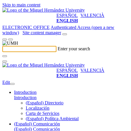
Skip to main content
ESPAÑOL
VALENCIÀ
ENGLISH
ELECTRONIC OFFICE
Authenticated Access (open a new
window)
Site content manager
Enter your search
ESPAÑOL
VALENCIÀ
ENGLISH
Edit
Introduction
Introduction
(Español) Directorio
Localización
Carta de Servicios
(Español) Política Ambiental
(Español) Comunicación
(Español) Comunicación