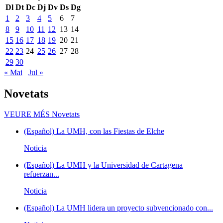
Dl
Dt
Dc
Dj
Dv
Ds
Dg
1
2
3
4
5
6
7
8
9
10
11
12
13
14
15
16
17
18
19
20
21
22
23
24
25
26
27
28
29
30
« Mai
Jul »
Novetats
VEURE MÉS
Novetats
(Español) La UMH, con las Fiestas de Elche
Noticia
(Español) La UMH y la Universidad de Cartagena
refuerzan...
Noticia
(Español) La UMH lidera un proyecto subvencionado con...