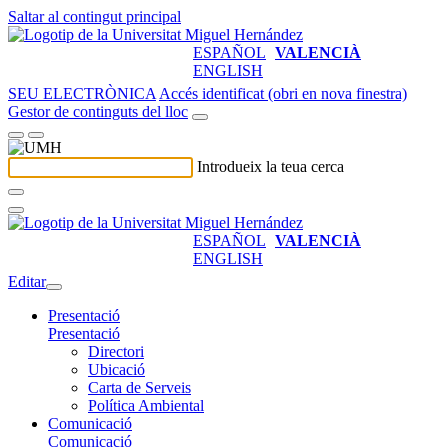
Saltar al contingut principal
ESPAÑOL
VALENCIÀ
ENGLISH
SEU ELECTRÒNICA
Accés identificat (obri en nova finestra)
Gestor de continguts del lloc
Introdueix la teua cerca
ESPAÑOL
VALENCIÀ
ENGLISH
Editar
Presentació
Presentació
Directori
Ubicació
Carta de Serveis
Política Ambiental
Comunicació
Comunicació