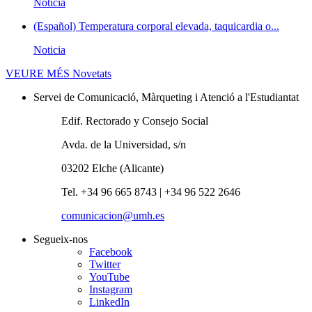
Noticia
(Español) Temperatura corporal elevada, taquicardia o...
Noticia
VEURE MÉS
Novetats
Servei de Comunicació, Màrqueting i Atenció a l'Estudiantat
Edif. Rectorado y Consejo Social
Avda. de la Universidad, s/n
03202 Elche (Alicante)
Tel. +34 96 665 8743 | +34 96 522 2646
comunicacion@umh.es
Segueix-nos
Facebook
Twitter
YouTube
Instagram
LinkedIn