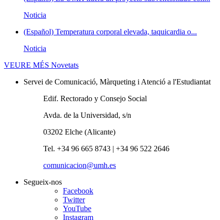
Noticia
(Español) Temperatura corporal elevada, taquicardia o...
Noticia
VEURE MÉS
Novetats
Servei de Comunicació, Màrqueting i Atenció a l'Estudiantat
Edif. Rectorado y Consejo Social
Avda. de la Universidad, s/n
03202 Elche (Alicante)
Tel. +34 96 665 8743 | +34 96 522 2646
comunicacion@umh.es
Segueix-nos
Facebook
Twitter
YouTube
Instagram