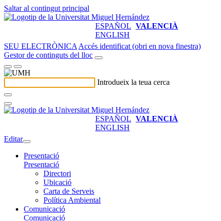
Saltar al contingut principal
ESPAÑOL
VALENCIÀ
ENGLISH
SEU ELECTRÒNICA
Accés identificat (obri en nova finestra)
Gestor de continguts del lloc
Introdueix la teua cerca
ESPAÑOL
VALENCIÀ
ENGLISH
Editar
Presentació
Presentació
Directori
Ubicació
Carta de Serveis
Política Ambiental
Comunicació
Comunicació