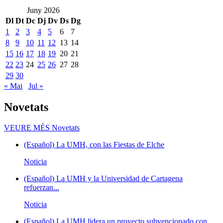
Juny 2026
Dl
Dt
Dc
Dj
Dv
Ds
Dg
1
2
3
4
5
6
7
8
9
10
11
12
13
14
15
16
17
18
19
20
21
22
23
24
25
26
27
28
29
30
« Mai
Jul »
Novetats
VEURE MÉS
Novetats
(Español) La UMH, con las Fiestas de Elche
Noticia
(Español) La UMH y la Universidad de Cartagena
refuerzan...
Noticia
(Español) La UMH lidera un proyecto subvencionado con...