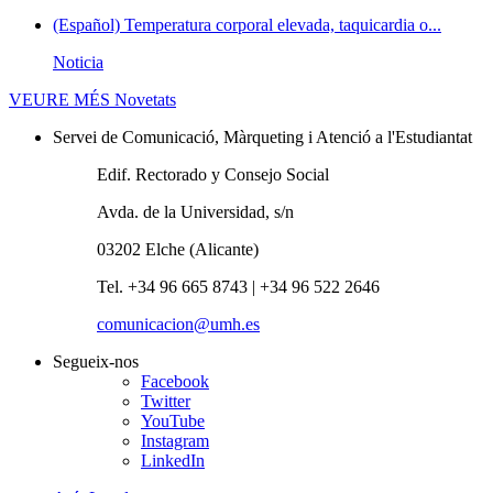
(Español) Temperatura corporal elevada, taquicardia o...
Noticia
VEURE MÉS
Novetats
Servei de Comunicació, Màrqueting i Atenció a l'Estudiantat
Edif. Rectorado y Consejo Social
Avda. de la Universidad, s/n
03202 Elche (Alicante)
Tel. +34 96 665 8743 | +34 96 522 2646
comunicacion@umh.es
Segueix-nos
Facebook
Twitter
YouTube
Instagram
LinkedIn