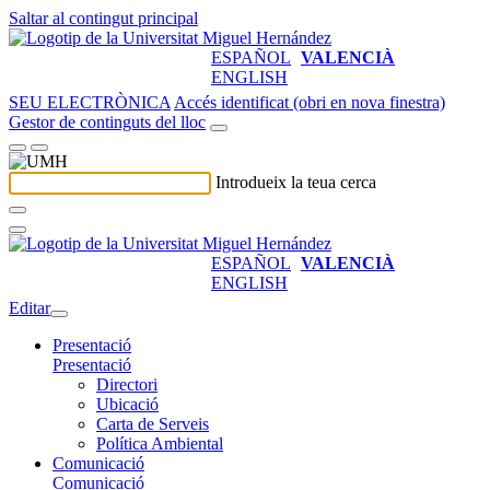
Saltar al contingut principal
ESPAÑOL
VALENCIÀ
ENGLISH
SEU ELECTRÒNICA
Accés identificat (obri en nova finestra)
Gestor de continguts del lloc
Introdueix la teua cerca
ESPAÑOL
VALENCIÀ
ENGLISH
Editar
Presentació
Presentació
Directori
Ubicació
Carta de Serveis
Política Ambiental
Comunicació
Comunicació