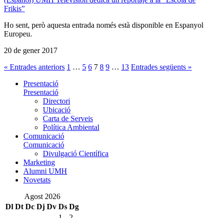
Frikis”
Ho sent, però aquesta entrada només està disponible en Espanyol
Europeu.
20 de gener 2017
« Entrades anteriors
1
…
5
6
7
8
9
…
13
Entrades següents »
Presentació
Presentació
Directori
Ubicació
Carta de Serveis
Política Ambiental
Comunicació
Comunicació
Divulgació Científica
Marketing
Alumni UMH
Novetats
Agost 2026
Dl
Dt
Dc
Dj
Dv
Ds
Dg
1
2