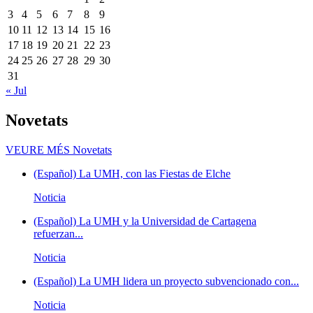
3
4
5
6
7
8
9
10
11
12
13
14
15
16
17
18
19
20
21
22
23
24
25
26
27
28
29
30
31
« Jul
Novetats
VEURE MÉS
Novetats
(Español) La UMH, con las Fiestas de Elche
Noticia
(Español) La UMH y la Universidad de Cartagena
refuerzan...
Noticia
(Español) La UMH lidera un proyecto subvencionado con...
Noticia