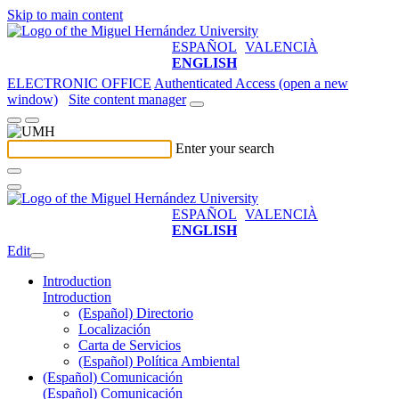
Skip to main content
ESPAÑOL
VALENCIÀ
ENGLISH
ELECTRONIC OFFICE
Authenticated Access (open a new
window)
Site content manager
Enter your search
ESPAÑOL
VALENCIÀ
ENGLISH
Edit
Introduction
Introduction
(Español) Directorio
Localización
Carta de Servicios
(Español) Política Ambiental
(Español) Comunicación
(Español) Comunicación