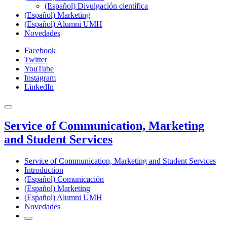
(Español) Divulgación científica
(Español) Marketing
(Español) Alumni UMH
Novedades
Facebook
Twitter
YouTube
Instagram
LinkedIn
Service of Communication, Marketing
and Student Services
Service of Communication, Marketing and Student Services
Introduction
(Español) Comunicación
(Español) Marketing
(Español) Alumni UMH
Novedades