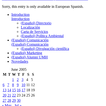
Sorry, this entry is only available in European Spanish.
Introduction
Introduction
(Español) Directorio
Localización
Carta de Servicios
(Español) Política Ambiental
(Español) Comunicación
(Español) Comunicación
(Español) Divulgación científica
(Español) Marketing
(Español) Alumni UMH
Novedades
June 2005
M
T
W
T
F
S
S
1
2
3
4
5
6
7
8
9
10
11
12
13
14
15
16
17
18
19
20
21
22
23
24
25
26
27
28
29
30
« May
Jul »