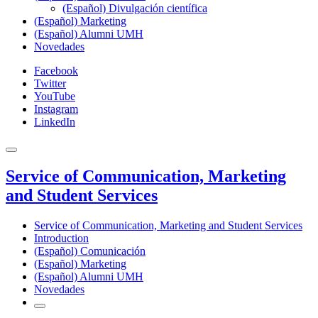
(Español) Divulgación científica
(Español) Marketing
(Español) Alumni UMH
Novedades
Facebook
Twitter
YouTube
Instagram
LinkedIn
Service of Communication, Marketing
and Student Services
Service of Communication, Marketing and Student Services
Introduction
(Español) Comunicación
(Español) Marketing
(Español) Alumni UMH
Novedades