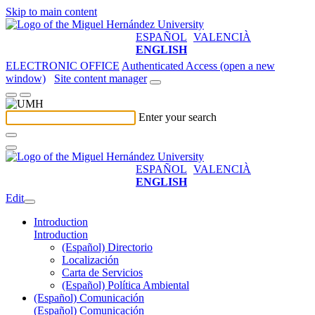
Skip to main content
ESPAÑOL
VALENCIÀ
ENGLISH
ELECTRONIC OFFICE
Authenticated Access (open a new
window)
Site content manager
Enter your search
ESPAÑOL
VALENCIÀ
ENGLISH
Edit
Introduction
Introduction
(Español) Directorio
Localización
Carta de Servicios
(Español) Política Ambiental
(Español) Comunicación
(Español) Comunicación