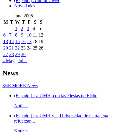
(Español) Alumni UMH
Novedades
June 2005
M
T
W
T
F
S
S
1
2
3
4
5
6
7
8
9
10
11
12
13
14
15
16
17
18
19
20
21
22
23
24
25
26
27
28
29
30
« May
Jul »
News
SEE MORE
News
(Español) La UMH, con las Fiestas de Elche
Noticia
(Español) La UMH y la Universidad de Cartagena
refuerzan...
Noticia