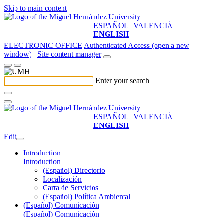
Skip to main content
ESPAÑOL
VALENCIÀ
ENGLISH
ELECTRONIC OFFICE
Authenticated Access (open a new
window)
Site content manager
Enter your search
ESPAÑOL
VALENCIÀ
ENGLISH
Edit
Introduction
Introduction
(Español) Directorio
Localización
Carta de Servicios
(Español) Política Ambiental
(Español) Comunicación
(Español) Comunicación