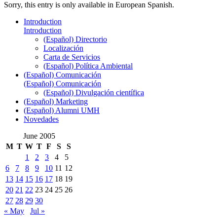
Sorry, this entry is only available in European Spanish.
Introduction
Introduction
(Español) Directorio
Localización
Carta de Servicios
(Español) Política Ambiental
(Español) Comunicación
(Español) Comunicación
(Español) Divulgación científica
(Español) Marketing
(Español) Alumni UMH
Novedades
June 2005
M
T
W
T
F
S
S
1
2
3
4
5
6
7
8
9
10
11
12
13
14
15
16
17
18
19
20
21
22
23
24
25
26
27
28
29
30
« May
Jul »