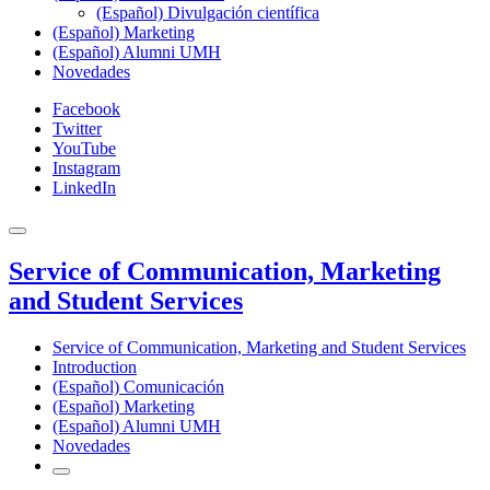
(Español) Divulgación científica
(Español) Marketing
(Español) Alumni UMH
Novedades
Facebook
Twitter
YouTube
Instagram
LinkedIn
Service of Communication, Marketing
and Student Services
Service of Communication, Marketing and Student Services
Introduction
(Español) Comunicación
(Español) Marketing
(Español) Alumni UMH
Novedades