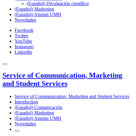
(Español) Divulgación científica
(Español) Marketing
(Español) Alumni UMH
Novedades
Facebook
Twitter
YouTube
Instagram
LinkedIn
Service of Communication, Marketing
and Student Services
Service of Communication, Marketing and Student Services
Introduction
(Español) Comunicación
(Español) Marketing
(Español) Alumni UMH
Novedades