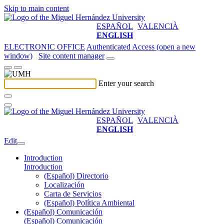
Skip to main content
ESPAÑOL
VALENCIÀ
ENGLISH
ELECTRONIC OFFICE
Authenticated Access (open a new
window)
Site content manager
Enter your search
ESPAÑOL
VALENCIÀ
ENGLISH
Edit
Introduction
Introduction
(Español) Directorio
Localización
Carta de Servicios
(Español) Política Ambiental
(Español) Comunicación
(Español) Comunicación