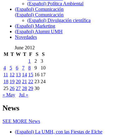
(Español) Política Ambiental
(Español) Comunicación
(Español) Comunicación
(Español) Divulgación científica
(Español) Marketing
(Español) Alumni UMH
Novedades
June 2012
M
T
W
T
F
S
S
1
2
3
4
5
6
7
8
9
10
11
12
13
14
15
16
17
18
19
20
21
22
23
24
25
26
27
28
29
30
« May
Jul »
News
SEE MORE
News
(Español) La UMH, con las Fiestas de Elche