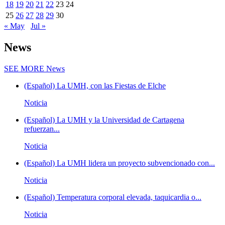
18
19
20
21
22
23
24
25
26
27
28
29
30
« May
Jul »
News
SEE MORE
News
(Español) La UMH, con las Fiestas de Elche
Noticia
(Español) La UMH y la Universidad de Cartagena
refuerzan...
Noticia
(Español) La UMH lidera un proyecto subvencionado con...
Noticia
(Español) Temperatura corporal elevada, taquicardia o...
Noticia