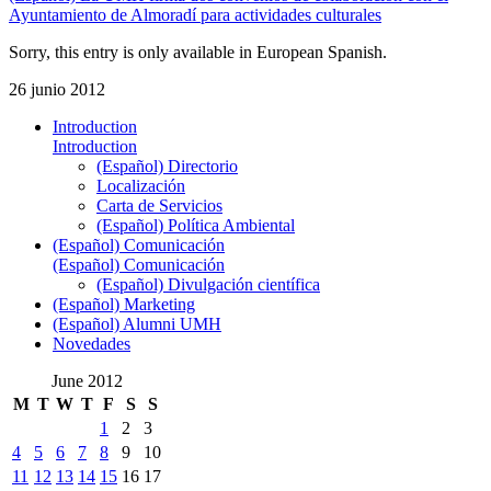
Ayuntamiento de Almoradí para actividades culturales
Sorry, this entry is only available in European Spanish.
26 junio 2012
Introduction
Introduction
(Español) Directorio
Localización
Carta de Servicios
(Español) Política Ambiental
(Español) Comunicación
(Español) Comunicación
(Español) Divulgación científica
(Español) Marketing
(Español) Alumni UMH
Novedades
June 2012
M
T
W
T
F
S
S
1
2
3
4
5
6
7
8
9
10
11
12
13
14
15
16
17