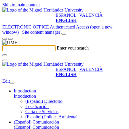
Skip to main content
ESPAÑOL
VALENCIÀ
ENGLISH
ELECTRONIC OFFICE
Authenticated Access (open a new
window)
Site content manager
Enter your search
ESPAÑOL
VALENCIÀ
ENGLISH
Edit
Introduction
Introduction
(Español) Directorio
Localización
Carta de Servicios
(Español) Política Ambiental
(Español) Comunicación
(Español) Comunicación