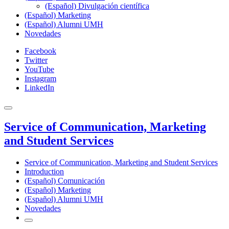
(Español) Divulgación científica
(Español) Marketing
(Español) Alumni UMH
Novedades
Facebook
Twitter
YouTube
Instagram
LinkedIn
Service of Communication, Marketing
and Student Services
Service of Communication, Marketing and Student Services
Introduction
(Español) Comunicación
(Español) Marketing
(Español) Alumni UMH
Novedades