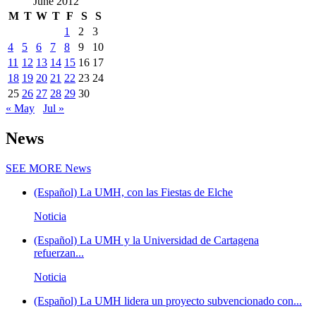
June 2012
M
T
W
T
F
S
S
1
2
3
4
5
6
7
8
9
10
11
12
13
14
15
16
17
18
19
20
21
22
23
24
25
26
27
28
29
30
« May
Jul »
News
SEE MORE
News
(Español) La UMH, con las Fiestas de Elche
Noticia
(Español) La UMH y la Universidad de Cartagena
refuerzan...
Noticia
(Español) La UMH lidera un proyecto subvencionado con...