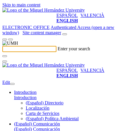
Skip to main content
ESPAÑOL
VALENCIÀ
ENGLISH
ELECTRONIC OFFICE
Authenticated Access (open a new
window)
Site content manager
Enter your search
ESPAÑOL
VALENCIÀ
ENGLISH
Edit
Introduction
Introduction
(Español) Directorio
Localización
Carta de Servicios
(Español) Política Ambiental
(Español) Comunicación
(Español) Comunicación