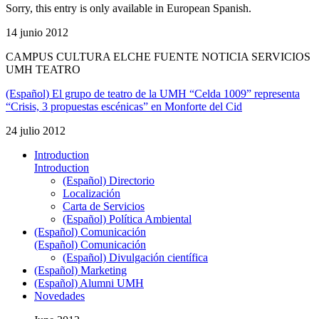
Sorry, this entry is only available in European Spanish.
14 junio 2012
CAMPUS CULTURA ELCHE FUENTE NOTICIA SERVICIOS
UMH TEATRO
(Español) El grupo de teatro de la UMH “Celda 1009” representa
“Crisis, 3 propuestas escénicas” en Monforte del Cid
24 julio 2012
Introduction
Introduction
(Español) Directorio
Localización
Carta de Servicios
(Español) Política Ambiental
(Español) Comunicación
(Español) Comunicación
(Español) Divulgación científica
(Español) Marketing
(Español) Alumni UMH
Novedades