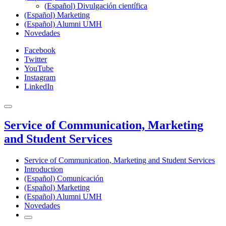
(Español) Divulgación científica
(Español) Marketing
(Español) Alumni UMH
Novedades
Facebook
Twitter
YouTube
Instagram
LinkedIn
Service of Communication, Marketing
and Student Services
Service of Communication, Marketing and Student Services
Introduction
(Español) Comunicación
(Español) Marketing
(Español) Alumni UMH
Novedades