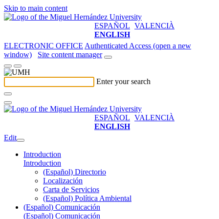
Skip to main content
ESPAÑOL
VALENCIÀ
ENGLISH
ELECTRONIC OFFICE
Authenticated Access (open a new
window)
Site content manager
Enter your search
ESPAÑOL
VALENCIÀ
ENGLISH
Edit
Introduction
Introduction
(Español) Directorio
Localización
Carta de Servicios
(Español) Política Ambiental
(Español) Comunicación
(Español) Comunicación