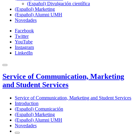
(Español) Divulgación científica
(Español) Marketing
(Español) Alumni UMH
Novedades
Facebook
Twitter
YouTube
Instagram
LinkedIn
Service of Communication, Marketing
and Student Services
Service of Communication, Marketing and Student Services
Introduction
(Español) Comunicación
(Español) Marketing
(Español) Alumni UMH
Novedades