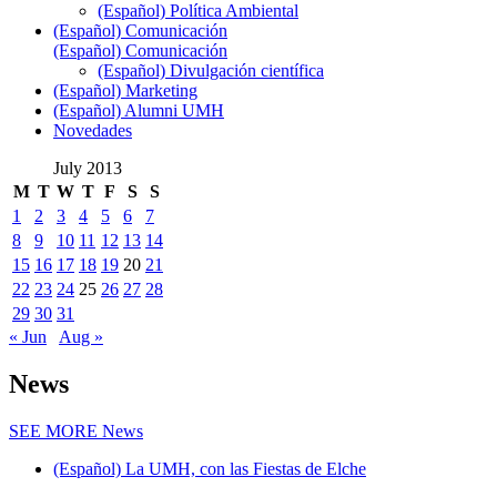
(Español) Política Ambiental
(Español) Comunicación
(Español) Comunicación
(Español) Divulgación científica
(Español) Marketing
(Español) Alumni UMH
Novedades
July 2013
M
T
W
T
F
S
S
1
2
3
4
5
6
7
8
9
10
11
12
13
14
15
16
17
18
19
20
21
22
23
24
25
26
27
28
29
30
31
« Jun
Aug »
News
SEE MORE
News
(Español) La UMH, con las Fiestas de Elche