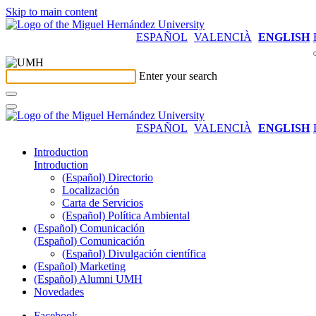
Skip to main content
ESPAÑOL
VALENCIÀ
ENGLISH
Enter your search
ESPAÑOL
VALENCIÀ
ENGLISH
Introduction
Introduction
(Español) Directorio
Localización
Carta de Servicios
(Español) Política Ambiental
(Español) Comunicación
(Español) Comunicación
(Español) Divulgación científica
(Español) Marketing
(Español) Alumni UMH
Novedades
Facebook