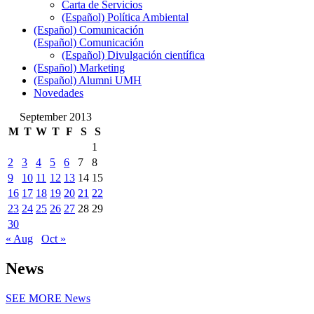
Carta de Servicios
(Español) Política Ambiental
(Español) Comunicación
(Español) Comunicación
(Español) Divulgación científica
(Español) Marketing
(Español) Alumni UMH
Novedades
September 2013
M
T
W
T
F
S
S
1
2
3
4
5
6
7
8
9
10
11
12
13
14
15
16
17
18
19
20
21
22
23
24
25
26
27
28
29
30
« Aug
Oct »
News
SEE MORE
News