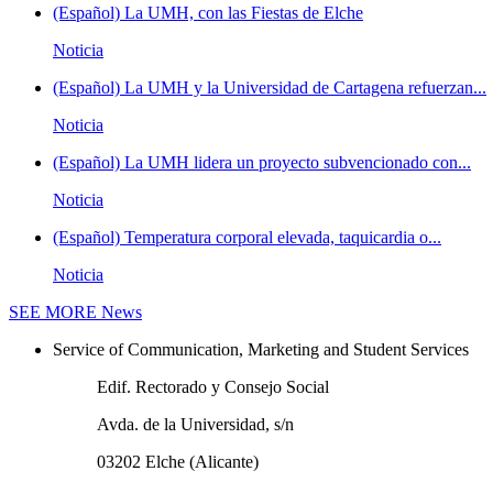
(Español) La UMH, con las Fiestas de Elche
Noticia
(Español) La UMH y la Universidad de Cartagena refuerzan...
Noticia
(Español) La UMH lidera un proyecto subvencionado con...
Noticia
(Español) Temperatura corporal elevada, taquicardia o...
Noticia
SEE MORE
News
Service of Communication, Marketing and Student Services
Edif. Rectorado y Consejo Social
Avda. de la Universidad, s/n
03202 Elche (Alicante)