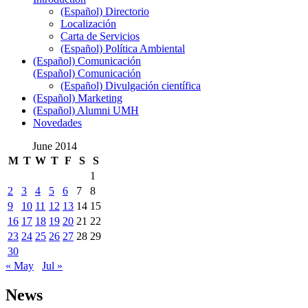
(Español) Directorio
Localización
Carta de Servicios
(Español) Política Ambiental
(Español) Comunicación
(Español) Comunicación
(Español) Divulgación científica
(Español) Marketing
(Español) Alumni UMH
Novedades
June 2014
M
T
W
T
F
S
S
1
2
3
4
5
6
7
8
9
10
11
12
13
14
15
16
17
18
19
20
21
22
23
24
25
26
27
28
29
30
« May
Jul »
News