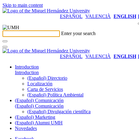
Skip to main content
ESPAÑOL
VALENCIÀ
ENGLISH
Enter your search
ESPAÑOL
VALENCIÀ
ENGLISH
Introduction
Introduction
(Español) Directorio
Localización
Carta de Servicios
(Español) Política Ambiental
(Español) Comunicación
(Español) Comunicación
(Español) Divulgación científica
(Español) Marketing
(Español) Alumni UMH
Novedades
Facebook