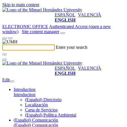
Skip to main content
ESPAÑOL
VALENCIÀ
ENGLISH
ELECTRONIC OFFICE
Authenticated Access (open a new
window)
Site content manager
Enter your search
ESPAÑOL
VALENCIÀ
ENGLISH
Edit
Introduction
Introduction
(Español) Directorio
Localización
Carta de Servicios
(Español) Política Ambiental
(Español) Comunicación
(Español) Comunicación