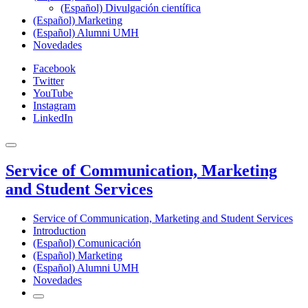
(Español) Divulgación científica
(Español) Marketing
(Español) Alumni UMH
Novedades
Facebook
Twitter
YouTube
Instagram
LinkedIn
Service of Communication, Marketing
and Student Services
Service of Communication, Marketing and Student Services
Introduction
(Español) Comunicación
(Español) Marketing
(Español) Alumni UMH
Novedades