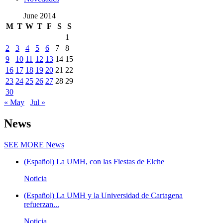
June 2014
M
T
W
T
F
S
S
1
2
3
4
5
6
7
8
9
10
11
12
13
14
15
16
17
18
19
20
21
22
23
24
25
26
27
28
29
30
« May
Jul »
News
SEE MORE
News
(Español) La UMH, con las Fiestas de Elche
Noticia
(Español) La UMH y la Universidad de Cartagena
refuerzan...
Noticia