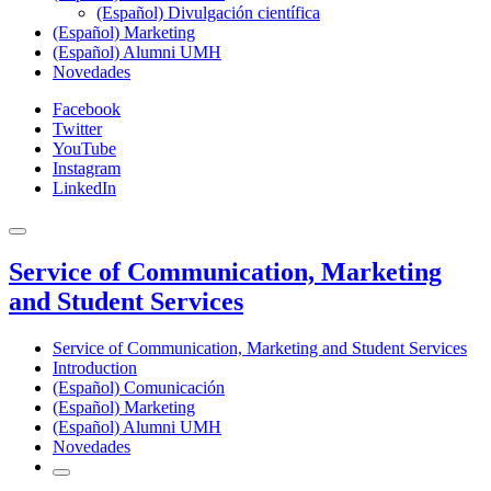
(Español) Divulgación científica
(Español) Marketing
(Español) Alumni UMH
Novedades
Facebook
Twitter
YouTube
Instagram
LinkedIn
Service of Communication, Marketing
and Student Services
Service of Communication, Marketing and Student Services
Introduction
(Español) Comunicación
(Español) Marketing
(Español) Alumni UMH
Novedades