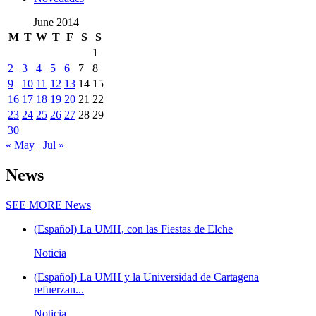
June 2014
M
T
W
T
F
S
S
1
2
3
4
5
6
7
8
9
10
11
12
13
14
15
16
17
18
19
20
21
22
23
24
25
26
27
28
29
30
« May
Jul »
News
SEE MORE
News
(Español) La UMH, con las Fiestas de Elche
Noticia
(Español) La UMH y la Universidad de Cartagena
refuerzan...
Noticia