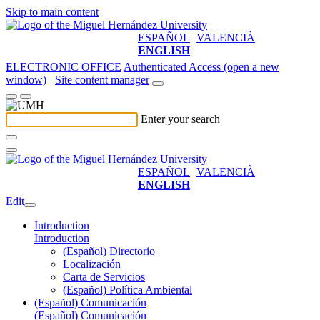
Skip to main content
ESPAÑOL
VALENCIÀ
ENGLISH
ELECTRONIC OFFICE
Authenticated Access (open a new
window)
Site content manager
Enter your search
ESPAÑOL
VALENCIÀ
ENGLISH
Edit
Introduction
Introduction
(Español) Directorio
Localización
Carta de Servicios
(Español) Política Ambiental
(Español) Comunicación
(Español) Comunicación