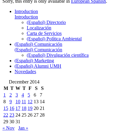
Sorry, this entry is only available in
European Spanish
.
Introduction
Introduction
(Español) Directorio
Localización
Carta de Servicios
(Español) Política Ambiental
(Español) Comunicación
(Español) Comunicación
(Español) Divulgación científica
(Español) Marketing
(Español) Alumni UMH
Novedades
December 2014
M
T
W
T
F
S
S
1
2
3
4
5
6
7
8
9
10
11
12
13
14
15
16
17
18
19
20
21
22
23
24
25
26
27
28
29
30
31
« Nov
Jan »