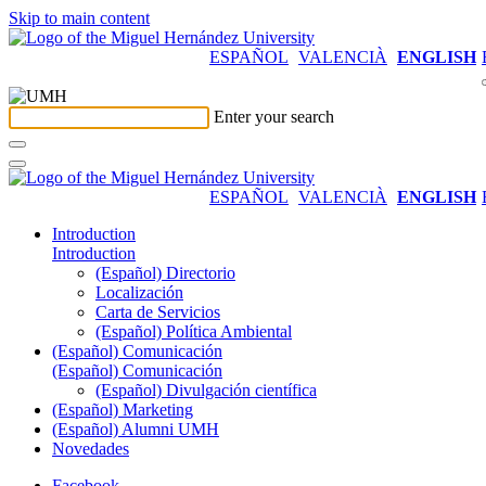
Skip to main content
ESPAÑOL
VALENCIÀ
ENGLISH
Enter your search
ESPAÑOL
VALENCIÀ
ENGLISH
Introduction
Introduction
(Español) Directorio
Localización
Carta de Servicios
(Español) Política Ambiental
(Español) Comunicación
(Español) Comunicación
(Español) Divulgación científica
(Español) Marketing
(Español) Alumni UMH
Novedades
Facebook