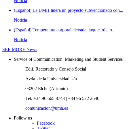
Noticia
(Español) La UMH lidera un proyecto subvencionado con...
Noticia
(Español) Temperatura corporal elevada, taquicardia o...
Noticia
SEE MORE
News
Service of Communication, Marketing and Student Services
Edif. Rectorado y Consejo Social
Avda. de la Universidad, s/n
03202 Elche (Alicante)
Tel. +34 96 665 8743 | +34 96 522 2646
comunicacion@umh.es
Follow us
Facebook
Twitter