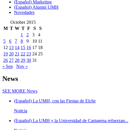
(Español) Marketing
(Español) Alumni UMH
Novedades
October 2015
M
T
W
T
F
S
S
1
2
3
4
5
6
7
8
9
10
11
12
13
14
15
16
17
18
19
20
21
22
23
24
25
26
27
28
29
30
31
« Sep
Nov »
News
SEE MORE
News
(Español) La UMH, con las Fiestas de Elche
Noticia
(Español) La UMH y la Universidad de Cartagena refuerzan...