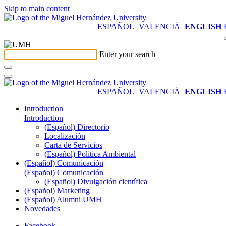
Skip to main content
ESPAÑOL
VALENCIÀ
ENGLISH
Enter your search
ESPAÑOL
VALENCIÀ
ENGLISH
Introduction
Introduction
(Español) Directorio
Localización
Carta de Servicios
(Español) Política Ambiental
(Español) Comunicación
(Español) Comunicación
(Español) Divulgación científica
(Español) Marketing
(Español) Alumni UMH
Novedades
Facebook