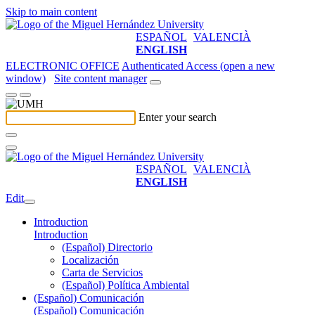
Skip to main content
ESPAÑOL
VALENCIÀ
ENGLISH
ELECTRONIC OFFICE
Authenticated Access (open a new
window)
Site content manager
Enter your search
ESPAÑOL
VALENCIÀ
ENGLISH
Edit
Introduction
Introduction
(Español) Directorio
Localización
Carta de Servicios
(Español) Política Ambiental
(Español) Comunicación
(Español) Comunicación