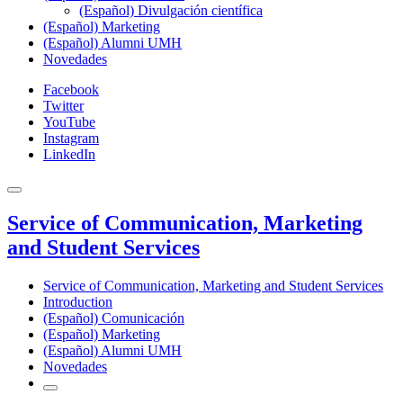
(Español) Divulgación científica
(Español) Marketing
(Español) Alumni UMH
Novedades
Facebook
Twitter
YouTube
Instagram
LinkedIn
Service of Communication, Marketing
and Student Services
Service of Communication, Marketing and Student Services
Introduction
(Español) Comunicación
(Español) Marketing
(Español) Alumni UMH
Novedades