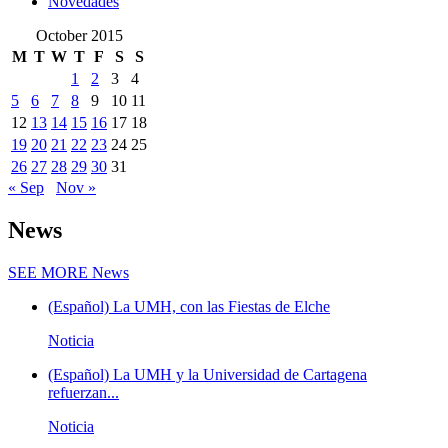
Novedades
October 2015
M
T
W
T
F
S
S
1
2
3
4
5
6
7
8
9
10
11
12
13
14
15
16
17
18
19
20
21
22
23
24
25
26
27
28
29
30
31
« Sep
Nov »
News
SEE MORE
News
(Español) La UMH, con las Fiestas de Elche
Noticia
(Español) La UMH y la Universidad de Cartagena
refuerzan...
Noticia