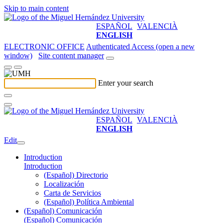
Skip to main content
ESPAÑOL
VALENCIÀ
ENGLISH
ELECTRONIC OFFICE
Authenticated Access (open a new
window)
Site content manager
Enter your search
ESPAÑOL
VALENCIÀ
ENGLISH
Edit
Introduction
Introduction
(Español) Directorio
Localización
Carta de Servicios
(Español) Política Ambiental
(Español) Comunicación
(Español) Comunicación