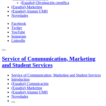
(Español) Divulgación científica
(Español) Marketing
(Español) Alumni UMH
Novedades
Facebook
Twitter
YouTube
Instagram
LinkedIn
Service of Communication, Marketing
and Student Services
Service of Communication, Marketing and Student Services
Introduction
(Español) Comunicación
(Español) Marketing
(Español) Alumni UMH
Novedades