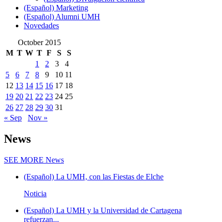
(Español) Marketing
(Español) Alumni UMH
Novedades
October 2015
M
T
W
T
F
S
S
1
2
3
4
5
6
7
8
9
10
11
12
13
14
15
16
17
18
19
20
21
22
23
24
25
26
27
28
29
30
31
« Sep
Nov »
News
SEE MORE
News
(Español) La UMH, con las Fiestas de Elche
Noticia
(Español) La UMH y la Universidad de Cartagena
refuerzan...