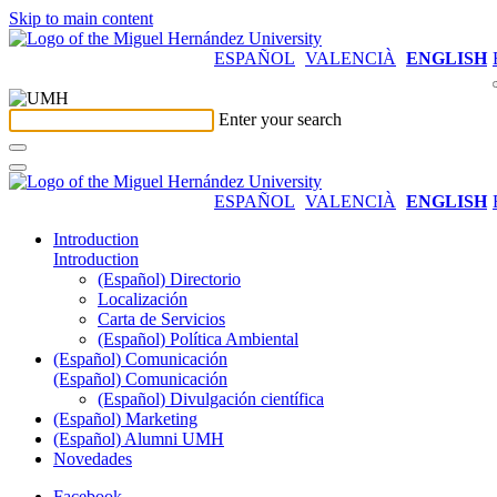
Skip to main content
ESPAÑOL
VALENCIÀ
ENGLISH
Enter your search
ESPAÑOL
VALENCIÀ
ENGLISH
Introduction
Introduction
(Español) Directorio
Localización
Carta de Servicios
(Español) Política Ambiental
(Español) Comunicación
(Español) Comunicación
(Español) Divulgación científica
(Español) Marketing
(Español) Alumni UMH
Novedades
Facebook