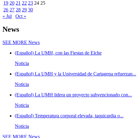
19
20
21
22
23
24
25
26
27
28
29
30
« Jul
Oct »
News
SEE MORE
News
(Español) La UMH, con las Fiestas de Elche
Noticia
(Español) La UMH y la Universidad de Cartagena refuerzan...
Noticia
(Español) La UMH lidera un proyecto subvencionado con...
Noticia
(Español) Temperatura corporal elevada, taquicardia o...
Noticia
SEE MORE
News