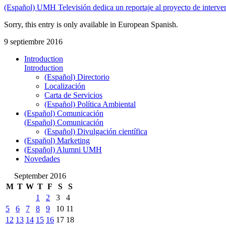
(Español) UMH Televisión dedica un reportaje al proyecto de interven
Sorry, this entry is only available in European Spanish.
9 septiembre 2016
Introduction
Introduction
(Español) Directorio
Localización
Carta de Servicios
(Español) Política Ambiental
(Español) Comunicación
(Español) Comunicación
(Español) Divulgación científica
(Español) Marketing
(Español) Alumni UMH
Novedades
September 2016
M
T
W
T
F
S
S
1
2
3
4
5
6
7
8
9
10
11
12
13
14
15
16
17
18