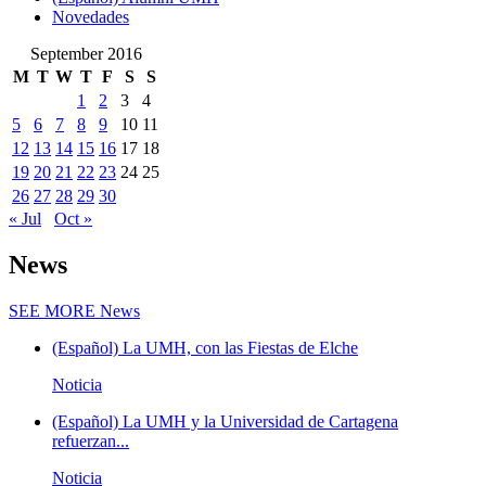
Novedades
September 2016
M
T
W
T
F
S
S
1
2
3
4
5
6
7
8
9
10
11
12
13
14
15
16
17
18
19
20
21
22
23
24
25
26
27
28
29
30
« Jul
Oct »
News
SEE MORE
News
(Español) La UMH, con las Fiestas de Elche
Noticia
(Español) La UMH y la Universidad de Cartagena
refuerzan...
Noticia