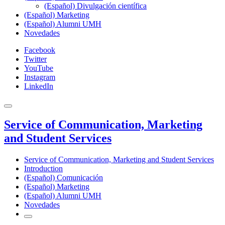
(Español) Divulgación científica
(Español) Marketing
(Español) Alumni UMH
Novedades
Facebook
Twitter
YouTube
Instagram
LinkedIn
Service of Communication, Marketing
and Student Services
Service of Communication, Marketing and Student Services
Introduction
(Español) Comunicación
(Español) Marketing
(Español) Alumni UMH
Novedades