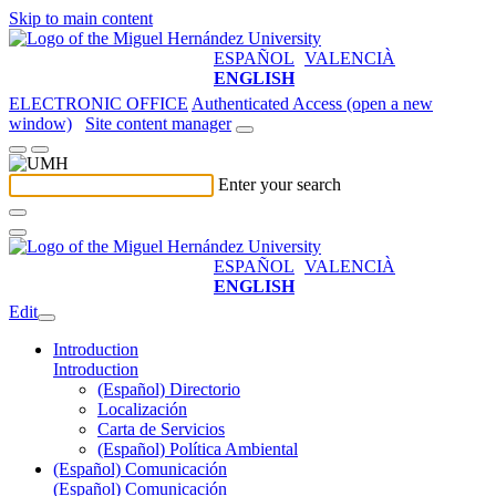
Skip to main content
ESPAÑOL
VALENCIÀ
ENGLISH
ELECTRONIC OFFICE
Authenticated Access (open a new
window)
Site content manager
Enter your search
ESPAÑOL
VALENCIÀ
ENGLISH
Edit
Introduction
Introduction
(Español) Directorio
Localización
Carta de Servicios
(Español) Política Ambiental
(Español) Comunicación
(Español) Comunicación