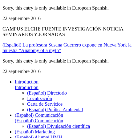
Sorry, this entry is only available in European Spanish.
22 septiembre 2016
CAMPUS ELCHE FUENTE INVESTIGACIÓN NOTICIA
SEMINARIOS Y JORNADAS
(Español) La profesora Susana Guerrero expone en Nueva York la
muestra “Anatomy of a myth”
Sorry, this entry is only available in European Spanish.
22 septiembre 2016
Introduction
Introduction
(Español) Directorio
Localización
Carta de Servicios
(Español) Política Ambiental
(Español) Comunicación
(Español) Comunicación
(Español) Divulgación científica
(Español) Marketing
(Español) Alumni UMH