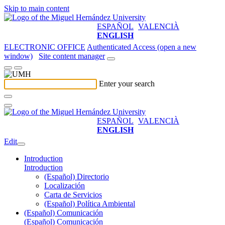
Skip to main content
ESPAÑOL
VALENCIÀ
ENGLISH
ELECTRONIC OFFICE
Authenticated Access (open a new
window)
Site content manager
Enter your search
ESPAÑOL
VALENCIÀ
ENGLISH
Edit
Introduction
Introduction
(Español) Directorio
Localización
Carta de Servicios
(Español) Política Ambiental
(Español) Comunicación
(Español) Comunicación