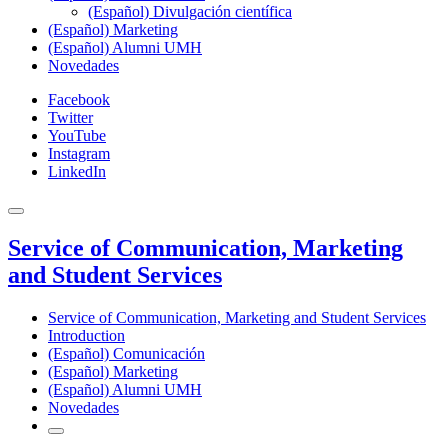
(Español) Divulgación científica
(Español) Marketing
(Español) Alumni UMH
Novedades
Facebook
Twitter
YouTube
Instagram
LinkedIn
Service of Communication, Marketing
and Student Services
Service of Communication, Marketing and Student Services
Introduction
(Español) Comunicación
(Español) Marketing
(Español) Alumni UMH
Novedades