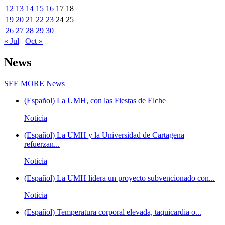
12
13
14
15
16
17
18
19
20
21
22
23
24
25
26
27
28
29
30
« Jul
Oct »
News
SEE MORE
News
(Español) La UMH, con las Fiestas de Elche
Noticia
(Español) La UMH y la Universidad de Cartagena
refuerzan...
Noticia
(Español) La UMH lidera un proyecto subvencionado con...
Noticia
(Español) Temperatura corporal elevada, taquicardia o...