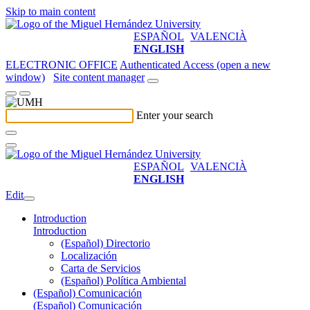
Skip to main content
ESPAÑOL
VALENCIÀ
ENGLISH
ELECTRONIC OFFICE
Authenticated Access (open a new
window)
Site content manager
Enter your search
ESPAÑOL
VALENCIÀ
ENGLISH
Edit
Introduction
Introduction
(Español) Directorio
Localización
Carta de Servicios
(Español) Política Ambiental
(Español) Comunicación
(Español) Comunicación