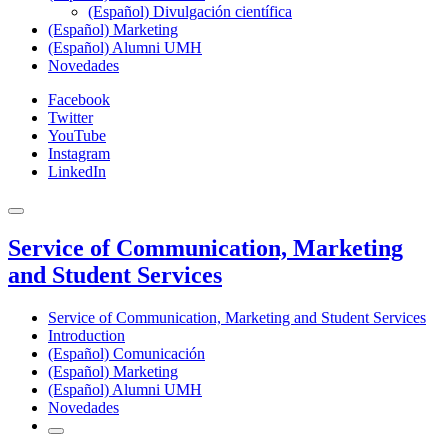
(Español) Divulgación científica
(Español) Marketing
(Español) Alumni UMH
Novedades
Facebook
Twitter
YouTube
Instagram
LinkedIn
Service of Communication, Marketing
and Student Services
Service of Communication, Marketing and Student Services
Introduction
(Español) Comunicación
(Español) Marketing
(Español) Alumni UMH
Novedades