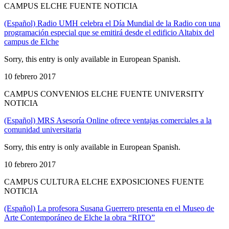
CAMPUS ELCHE FUENTE NOTICIA
(Español) Radio UMH celebra el Día Mundial de la Radio con una
programación especial que se emitirá desde el edificio Altabix del
campus de Elche
Sorry, this entry is only available in European Spanish.
10 febrero 2017
CAMPUS CONVENIOS ELCHE FUENTE UNIVERSITY
NOTICIA
(Español) MRS Asesoría Online ofrece ventajas comerciales a la
comunidad universitaria
Sorry, this entry is only available in European Spanish.
10 febrero 2017
CAMPUS CULTURA ELCHE EXPOSICIONES FUENTE
NOTICIA
(Español) La profesora Susana Guerrero presenta en el Museo de
Arte Contemporáneo de Elche la obra “RITO”