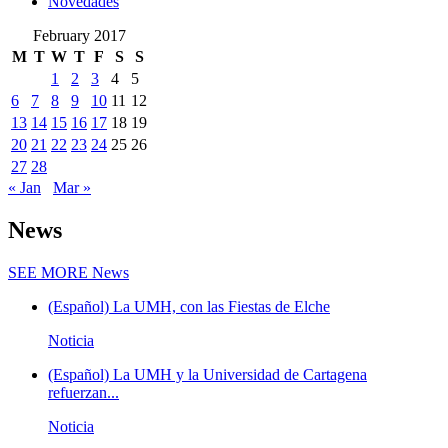
Novedades
February 2017
M
T
W
T
F
S
S
1
2
3
4
5
6
7
8
9
10
11
12
13
14
15
16
17
18
19
20
21
22
23
24
25
26
27
28
« Jan
Mar »
News
SEE MORE
News
(Español) La UMH, con las Fiestas de Elche
Noticia
(Español) La UMH y la Universidad de Cartagena
refuerzan...
Noticia