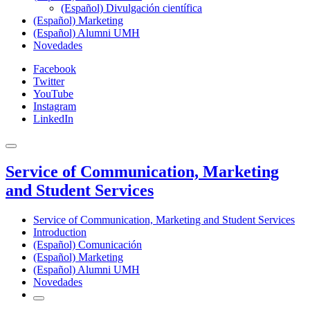
(Español) Divulgación científica
(Español) Marketing
(Español) Alumni UMH
Novedades
Facebook
Twitter
YouTube
Instagram
LinkedIn
Service of Communication, Marketing
and Student Services
Service of Communication, Marketing and Student Services
Introduction
(Español) Comunicación
(Español) Marketing
(Español) Alumni UMH
Novedades