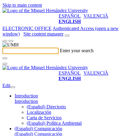
Skip to main content
ESPAÑOL
VALENCIÀ
ENGLISH
ELECTRONIC OFFICE
Authenticated Access (open a new
window)
Site content manager
Enter your search
ESPAÑOL
VALENCIÀ
ENGLISH
Edit
Introduction
Introduction
(Español) Directorio
Localización
Carta de Servicios
(Español) Política Ambiental
(Español) Comunicación
(Español) Comunicación