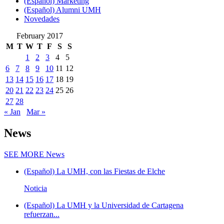
(Español) Marketing
(Español) Alumni UMH
Novedades
February 2017
M
T
W
T
F
S
S
1
2
3
4
5
6
7
8
9
10
11
12
13
14
15
16
17
18
19
20
21
22
23
24
25
26
27
28
« Jan
Mar »
News
SEE MORE
News
(Español) La UMH, con las Fiestas de Elche
Noticia
(Español) La UMH y la Universidad de Cartagena
refuerzan...