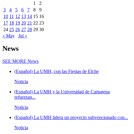
1
2
3
4
5
6
7
8
9
10
11
12
13
14
15
16
17
18
19
20
21
22
23
24
25
26
27
28
29
30
« May
Jul »
News
SEE MORE
News
(Español) La UMH, con las Fiestas de Elche
Noticia
(Español) La UMH y la Universidad de Cartagena
refuerzan...
Noticia
(Español) La UMH lidera un proyecto subvencionado con...
Noticia