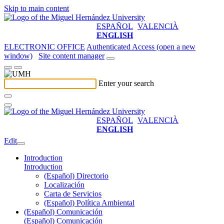
Skip to main content
ESPAÑOL
VALENCIÀ
ENGLISH
ELECTRONIC OFFICE
Authenticated Access (open a new
window)
Site content manager
Enter your search
ESPAÑOL
VALENCIÀ
ENGLISH
Edit
Introduction
Introduction
(Español) Directorio
Localización
Carta de Servicios
(Español) Política Ambiental
(Español) Comunicación
(Español) Comunicación