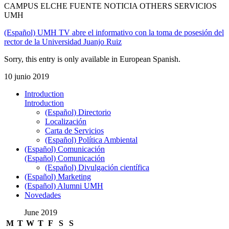
CAMPUS ELCHE FUENTE NOTICIA OTHERS SERVICIOS
UMH
(Español) UMH TV abre el informativo con la toma de posesión del
rector de la Universidad Juanjo Ruiz
Sorry, this entry is only available in European Spanish.
10 junio 2019
Introduction
Introduction
(Español) Directorio
Localización
Carta de Servicios
(Español) Política Ambiental
(Español) Comunicación
(Español) Comunicación
(Español) Divulgación científica
(Español) Marketing
(Español) Alumni UMH
Novedades
June 2019
M
T
W
T
F
S
S