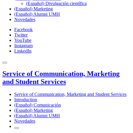
(Español) Divulgación científica
(Español) Marketing
(Español) Alumni UMH
Novedades
Facebook
Twitter
YouTube
Instagram
LinkedIn
Service of Communication, Marketing
and Student Services
Service of Communication, Marketing and Student Services
Introduction
(Español) Comunicación
(Español) Marketing
(Español) Alumni UMH
Novedades