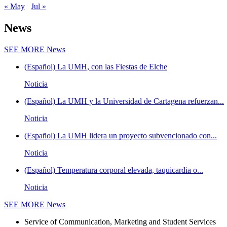
« May
Jul »
News
SEE MORE
News
(Español) La UMH, con las Fiestas de Elche
Noticia
(Español) La UMH y la Universidad de Cartagena refuerzan...
Noticia
(Español) La UMH lidera un proyecto subvencionado con...
Noticia
(Español) Temperatura corporal elevada, taquicardia o...
Noticia
SEE MORE
News
Service of Communication, Marketing and Student Services