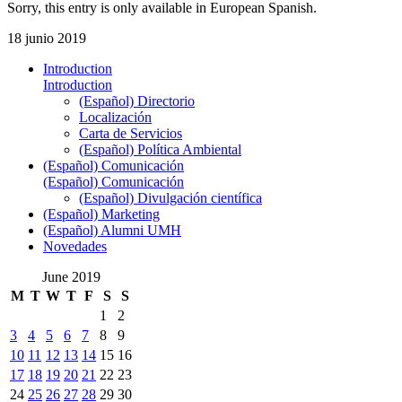
Sorry, this entry is only available in European Spanish.
18 junio 2019
Introduction
Introduction
(Español) Directorio
Localización
Carta de Servicios
(Español) Política Ambiental
(Español) Comunicación
(Español) Comunicación
(Español) Divulgación científica
(Español) Marketing
(Español) Alumni UMH
Novedades
June 2019
M
T
W
T
F
S
S
1
2
3
4
5
6
7
8
9
10
11
12
13
14
15
16
17
18
19
20
21
22
23
24
25
26
27
28
29
30