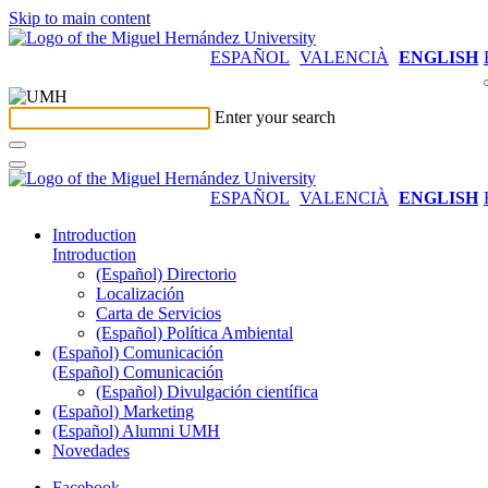
Skip to main content
ESPAÑOL
VALENCIÀ
ENGLISH
Enter your search
ESPAÑOL
VALENCIÀ
ENGLISH
Introduction
Introduction
(Español) Directorio
Localización
Carta de Servicios
(Español) Política Ambiental
(Español) Comunicación
(Español) Comunicación
(Español) Divulgación científica
(Español) Marketing
(Español) Alumni UMH
Novedades
Facebook