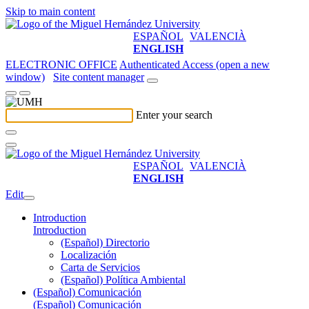
Skip to main content
ESPAÑOL
VALENCIÀ
ENGLISH
ELECTRONIC OFFICE
Authenticated Access (open a new
window)
Site content manager
Enter your search
ESPAÑOL
VALENCIÀ
ENGLISH
Edit
Introduction
Introduction
(Español) Directorio
Localización
Carta de Servicios
(Español) Política Ambiental
(Español) Comunicación
(Español) Comunicación