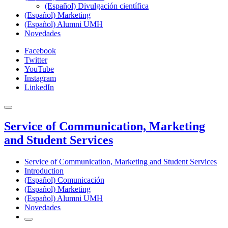
(Español) Divulgación científica
(Español) Marketing
(Español) Alumni UMH
Novedades
Facebook
Twitter
YouTube
Instagram
LinkedIn
Service of Communication, Marketing
and Student Services
Service of Communication, Marketing and Student Services
Introduction
(Español) Comunicación
(Español) Marketing
(Español) Alumni UMH
Novedades