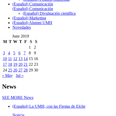
(Español) Comunicación
(Español) Comunicación
(Español) Divulgación científica
(Español) Marketing
(Español) Alumni UMH
Novedades
June 2019
M
T
W
T
F
S
S
1
2
3
4
5
6
7
8
9
10
11
12
13
14
15
16
17
18
19
20
21
22
23
24
25
26
27
28
29
30
« May
Jul »
News
SEE MORE
News
(Español) La UMH, con las Fiestas de Elche
Noticia