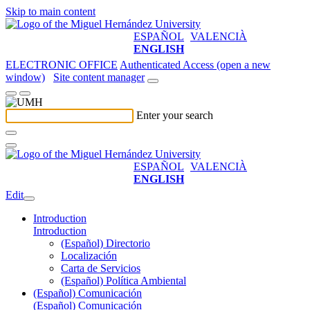
Skip to main content
ESPAÑOL
VALENCIÀ
ENGLISH
ELECTRONIC OFFICE
Authenticated Access (open a new
window)
Site content manager
Enter your search
ESPAÑOL
VALENCIÀ
ENGLISH
Edit
Introduction
Introduction
(Español) Directorio
Localización
Carta de Servicios
(Español) Política Ambiental
(Español) Comunicación
(Español) Comunicación