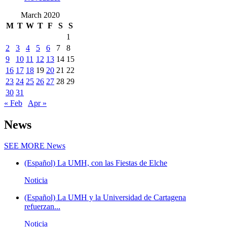
March 2020
M
T
W
T
F
S
S
1
2
3
4
5
6
7
8
9
10
11
12
13
14
15
16
17
18
19
20
21
22
23
24
25
26
27
28
29
30
31
« Feb
Apr »
News
SEE MORE
News
(Español) La UMH, con las Fiestas de Elche
Noticia
(Español) La UMH y la Universidad de Cartagena
refuerzan...
Noticia