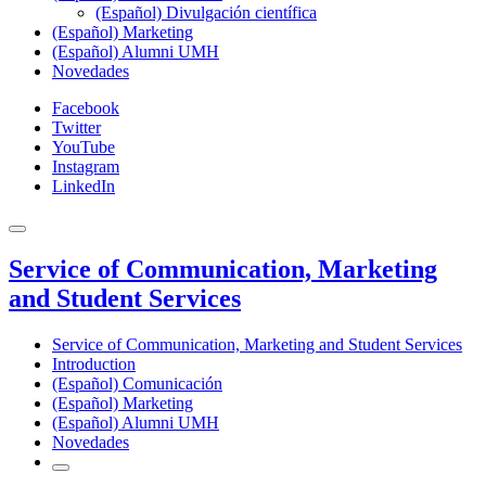
(Español) Divulgación científica
(Español) Marketing
(Español) Alumni UMH
Novedades
Facebook
Twitter
YouTube
Instagram
LinkedIn
Service of Communication, Marketing
and Student Services
Service of Communication, Marketing and Student Services
Introduction
(Español) Comunicación
(Español) Marketing
(Español) Alumni UMH
Novedades