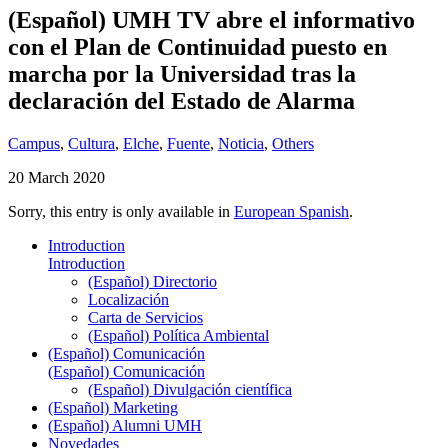
(Español) UMH TV abre el informativo
con el Plan de Continuidad puesto en
marcha por la Universidad tras la
declaración del Estado de Alarma
Campus
,
Cultura
,
Elche
,
Fuente
,
Noticia
,
Others
20 March 2020
Sorry, this entry is only available in
European Spanish
.
Introduction
Introduction
(Español) Directorio
Localización
Carta de Servicios
(Español) Política Ambiental
(Español) Comunicación
(Español) Comunicación
(Español) Divulgación científica
(Español) Marketing
(Español) Alumni UMH
Novedades