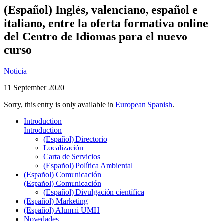
(Español) Inglés, valenciano, español e
italiano, entre la oferta formativa online
del Centro de Idiomas para el nuevo
curso
Noticia
11 September 2020
Sorry, this entry is only available in
European Spanish
.
Introduction
Introduction
(Español) Directorio
Localización
Carta de Servicios
(Español) Política Ambiental
(Español) Comunicación
(Español) Comunicación
(Español) Divulgación científica
(Español) Marketing
(Español) Alumni UMH
Novedades