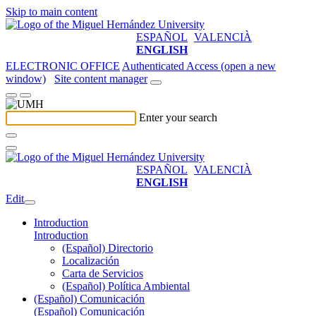
Skip to main content
ESPAÑOL
VALENCIÀ
ENGLISH
ELECTRONIC OFFICE
Authenticated Access (open a new
window)
Site content manager
Enter your search
ESPAÑOL
VALENCIÀ
ENGLISH
Edit
Introduction
Introduction
(Español) Directorio
Localización
Carta de Servicios
(Español) Política Ambiental
(Español) Comunicación
(Español) Comunicación