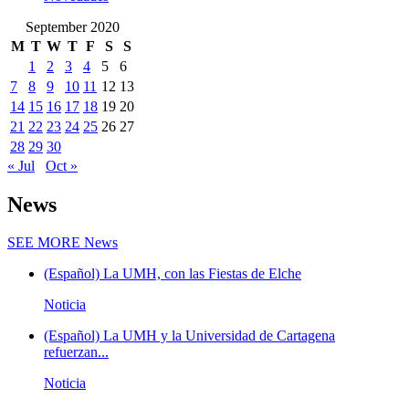
September 2020
M
T
W
T
F
S
S
1
2
3
4
5
6
7
8
9
10
11
12
13
14
15
16
17
18
19
20
21
22
23
24
25
26
27
28
29
30
« Jul
Oct »
News
SEE MORE
News
(Español) La UMH, con las Fiestas de Elche
Noticia
(Español) La UMH y la Universidad de Cartagena
refuerzan...
Noticia