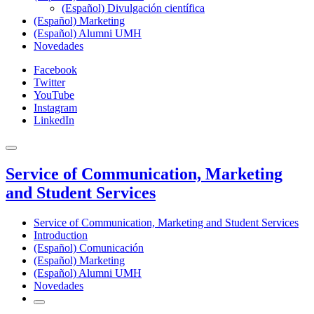
(Español) Divulgación científica
(Español) Marketing
(Español) Alumni UMH
Novedades
Facebook
Twitter
YouTube
Instagram
LinkedIn
Service of Communication, Marketing
and Student Services
Service of Communication, Marketing and Student Services
Introduction
(Español) Comunicación
(Español) Marketing
(Español) Alumni UMH
Novedades