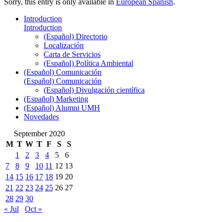
Sorry, this entry is only available in
European Spanish
.
Introduction
Introduction
(Español) Directorio
Localización
Carta de Servicios
(Español) Política Ambiental
(Español) Comunicación
(Español) Comunicación
(Español) Divulgación científica
(Español) Marketing
(Español) Alumni UMH
Novedades
September 2020
M
T
W
T
F
S
S
1
2
3
4
5
6
7
8
9
10
11
12
13
14
15
16
17
18
19
20
21
22
23
24
25
26
27
28
29
30
« Jul
Oct »