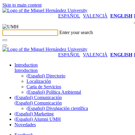
Skip to main content
ESPAÑOL
VALENCIÀ
ENGLISH
Enter your search
ESPAÑOL
VALENCIÀ
ENGLISH
Introduction
Introduction
(Español) Directorio
Localización
Carta de Servicios
(Español) Política Ambiental
(Español) Comunicación
(Español) Comunicación
(Español) Divulgación científica
(Español) Marketing
(Español) Alumni UMH
Novedades
Facebook