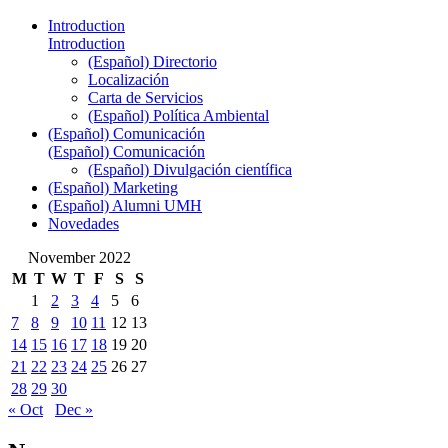
Introduction
Introduction
(Español) Directorio
Localización
Carta de Servicios
(Español) Política Ambiental
(Español) Comunicación
(Español) Comunicación
(Español) Divulgación científica
(Español) Marketing
(Español) Alumni UMH
Novedades
November 2022
M
T
W
T
F
S
S
1
2
3
4
5
6
7
8
9
10
11
12
13
14
15
16
17
18
19
20
21
22
23
24
25
26
27
28
29
30
« Oct
Dec »