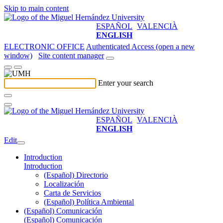
Skip to main content
ESPAÑOL
VALENCIÀ
ENGLISH
ELECTRONIC OFFICE
Authenticated Access (open a new
window)
Site content manager
Enter your search
ESPAÑOL
VALENCIÀ
ENGLISH
Edit
Introduction
Introduction
(Español) Directorio
Localización
Carta de Servicios
(Español) Política Ambiental
(Español) Comunicación
(Español) Comunicación