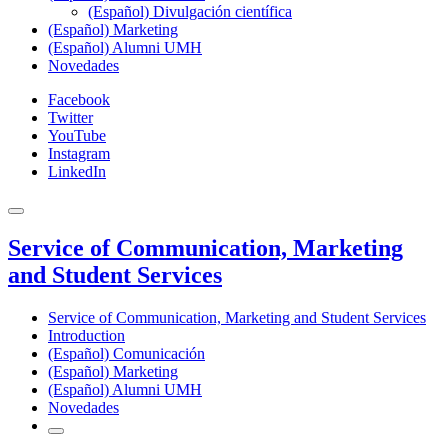
(Español) Divulgación científica
(Español) Marketing
(Español) Alumni UMH
Novedades
Facebook
Twitter
YouTube
Instagram
LinkedIn
Service of Communication, Marketing
and Student Services
Service of Communication, Marketing and Student Services
Introduction
(Español) Comunicación
(Español) Marketing
(Español) Alumni UMH
Novedades