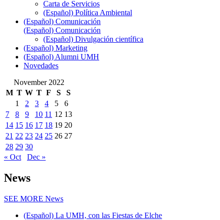
Carta de Servicios
(Español) Política Ambiental
(Español) Comunicación
(Español) Comunicación
(Español) Divulgación científica
(Español) Marketing
(Español) Alumni UMH
Novedades
November 2022
M
T
W
T
F
S
S
1
2
3
4
5
6
7
8
9
10
11
12
13
14
15
16
17
18
19
20
21
22
23
24
25
26
27
28
29
30
« Oct
Dec »
News
SEE MORE
News
(Español) La UMH, con las Fiestas de Elche