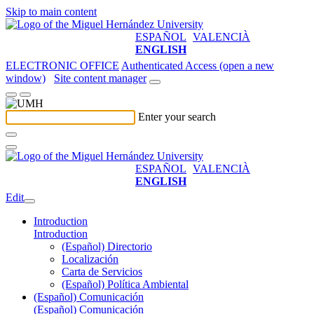
Skip to main content
ESPAÑOL
VALENCIÀ
ENGLISH
ELECTRONIC OFFICE
Authenticated Access (open a new
window)
Site content manager
Enter your search
ESPAÑOL
VALENCIÀ
ENGLISH
Edit
Introduction
Introduction
(Español) Directorio
Localización
Carta de Servicios
(Español) Política Ambiental
(Español) Comunicación
(Español) Comunicación