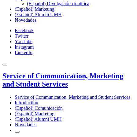
(Español) Divulgación científica
(Español) Marketing
(Español) Alumni UMH
Novedades
Facebook
Twitter
YouTube
Instagram
LinkedIn
Service of Communication, Marketing
and Student Services
Service of Communication, Marketing and Student Services
Introduction
(Español) Comunicación
(Español) Marketing
(Español) Alumni UMH
Novedades