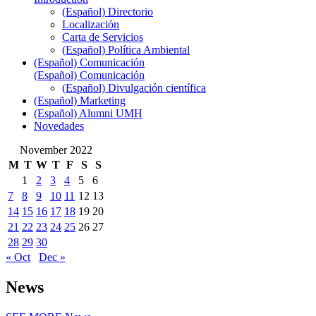
(Español) Directorio
Localización
Carta de Servicios
(Español) Política Ambiental
(Español) Comunicación
(Español) Comunicación
(Español) Divulgación científica
(Español) Marketing
(Español) Alumni UMH
Novedades
November 2022
M
T
W
T
F
S
S
1
2
3
4
5
6
7
8
9
10
11
12
13
14
15
16
17
18
19
20
21
22
23
24
25
26
27
28
29
30
« Oct
Dec »
News