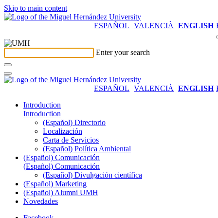
Skip to main content
ESPAÑOL
VALENCIÀ
ENGLISH
Enter your search
ESPAÑOL
VALENCIÀ
ENGLISH
Introduction
Introduction
(Español) Directorio
Localización
Carta de Servicios
(Español) Política Ambiental
(Español) Comunicación
(Español) Comunicación
(Español) Divulgación científica
(Español) Marketing
(Español) Alumni UMH
Novedades
Facebook