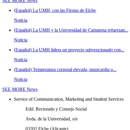
SEE MORE
News
(Español) La UMH, con las Fiestas de Elche
Noticia
(Español) La UMH y la Universidad de Cartagena refuerzan...
Noticia
(Español) La UMH lidera un proyecto subvencionado con...
Noticia
(Español) Temperatura corporal elevada, taquicardia o...
Noticia
SEE MORE
News
Service of Communication, Marketing and Student Services
Edif. Rectorado y Consejo Social
Avda. de la Universidad, s/n
03202 Elche (Alicante)