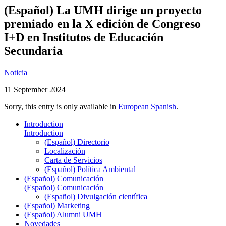
(Español) La UMH dirige un proyecto
premiado en la X edición de Congreso
I+D en Institutos de Educación
Secundaria
Noticia
11 September 2024
Sorry, this entry is only available in
European Spanish
.
Introduction
Introduction
(Español) Directorio
Localización
Carta de Servicios
(Español) Política Ambiental
(Español) Comunicación
(Español) Comunicación
(Español) Divulgación científica
(Español) Marketing
(Español) Alumni UMH
Novedades