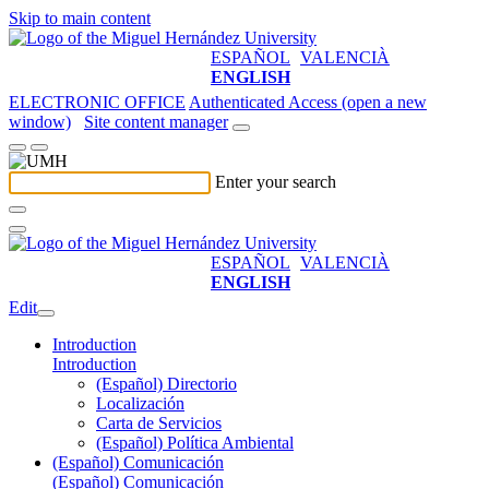
Skip to main content
ESPAÑOL
VALENCIÀ
ENGLISH
ELECTRONIC OFFICE
Authenticated Access (open a new
window)
Site content manager
Enter your search
ESPAÑOL
VALENCIÀ
ENGLISH
Edit
Introduction
Introduction
(Español) Directorio
Localización
Carta de Servicios
(Español) Política Ambiental
(Español) Comunicación
(Español) Comunicación