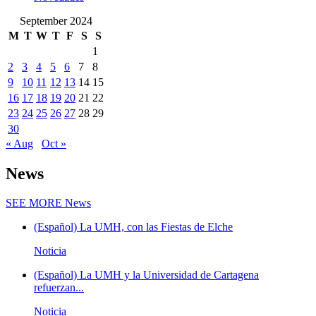
September 2024
M
T
W
T
F
S
S
1
2
3
4
5
6
7
8
9
10
11
12
13
14
15
16
17
18
19
20
21
22
23
24
25
26
27
28
29
30
« Aug
Oct »
News
SEE MORE
News
(Español) La UMH, con las Fiestas de Elche
Noticia
(Español) La UMH y la Universidad de Cartagena
refuerzan...
Noticia