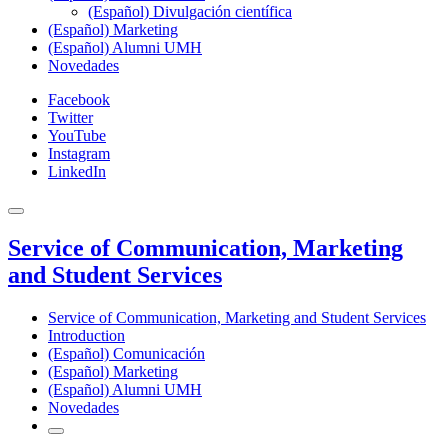
(Español) Divulgación científica
(Español) Marketing
(Español) Alumni UMH
Novedades
Facebook
Twitter
YouTube
Instagram
LinkedIn
Service of Communication, Marketing
and Student Services
Service of Communication, Marketing and Student Services
Introduction
(Español) Comunicación
(Español) Marketing
(Español) Alumni UMH
Novedades